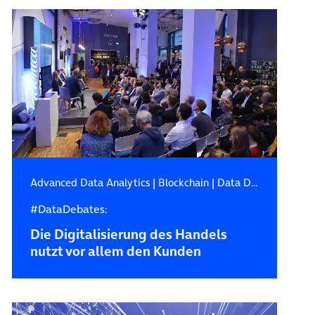
Advanced Data Analytics
|
Blockchain
|
Data Debates
#DataDebates:
Die Digitalisierung des Handels
nutzt vor allem den Kunden