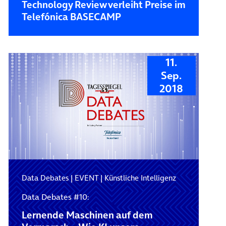
Technology Review verleiht Preise im
Telefónica BASECAMP
11.
Sep.
2018
Data Debates
|
EVENT
|
Künstliche Intelligenz
Data Debates #10:
Lernende Maschinen auf dem