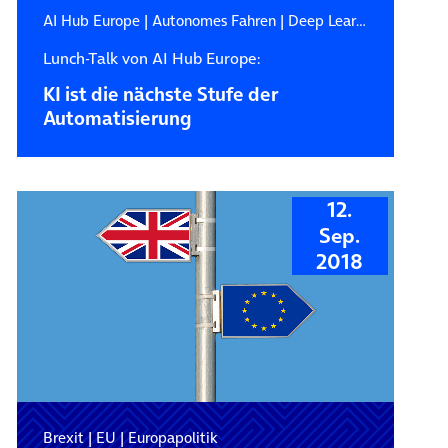
AI Hub Europe
|
Autonomes Fahren
|
Deep Learning
Lunch-Talk von AI Hub Europe:
KI ist die nächste Stufe der
Automatisierung
12.
Sep.
2018
Brexit
|
EU
|
Europapolitik