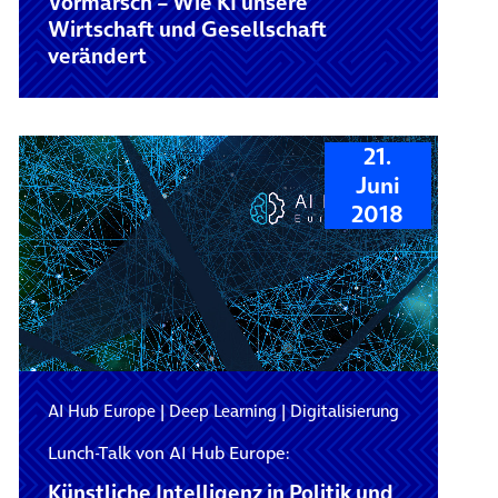
Vormarsch – Wie KI unsere
Wirtschaft und Gesellschaft
verändert
21.
Juni
2018
AI Hub Europe
|
Deep Learning
|
Digitalisierung
Lunch-Talk von AI Hub Europe:
Künstliche Intelligenz in Politik und