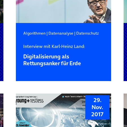
Algorithmen
|
Datenanalyse
|
Datenschutz
Interview mit Karl-Heinz Land:
Digitalisierung als
Rettungsanker für Erde
29.
Nov.
2017