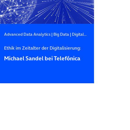
Advanced Data Analytics
|
Big Data
|
Digitale Transformation
Ethik im Zeitalter der Digitalisierung:
Michael Sandel bei Telefónica