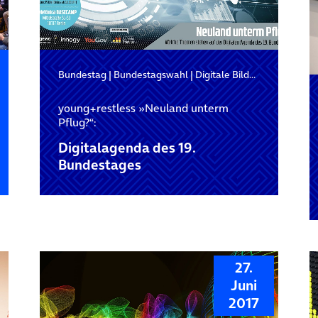
Bundestag
|
Bundestagswahl
|
Digitale Bildung
young+restless »Neuland unterm
Pflug?“:
Digitalagenda des 19.
Bundestages
27.
Juni
2017