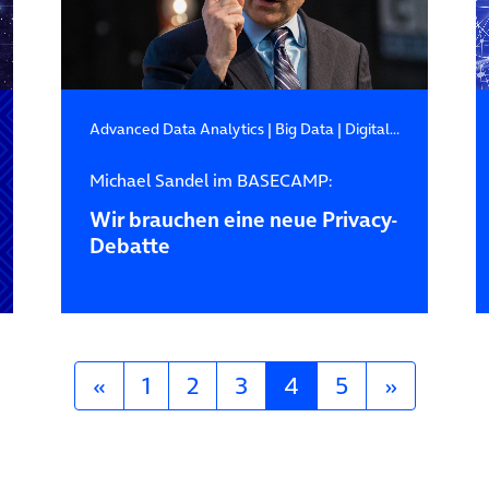
Advanced Data Analytics
|
Big Data
|
Digitale Transformation
Michael Sandel im BASECAMP:
Wir brauchen eine neue Privacy-
Debatte
«
1
2
3
4
5
»