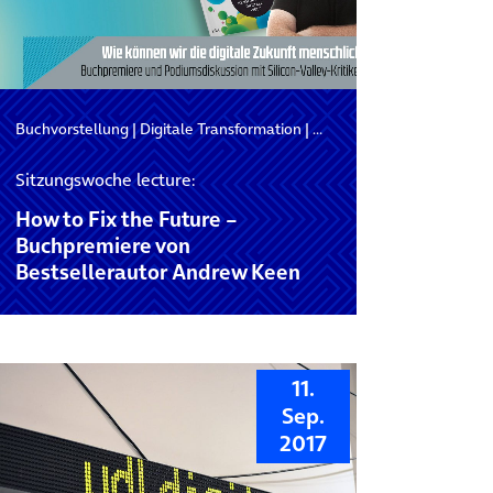
Buchvorstellung
|
Digitale Transformation
|
Digitales Leben
Sitzungswoche lecture:
How to Fix the Future –
Buchpremiere von
Bestsellerautor Andrew Keen
11.
Sep.
2017