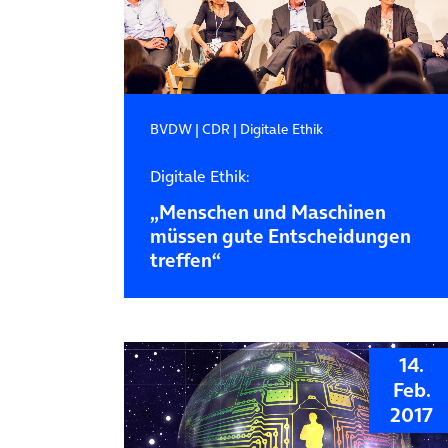
BVDW
|
CDR
|
Digitale Ethik
Digitale Ethik:
„Menschen und Maschinen
müssen gute Entscheidungen
treffen“
14.
Feb.
2017