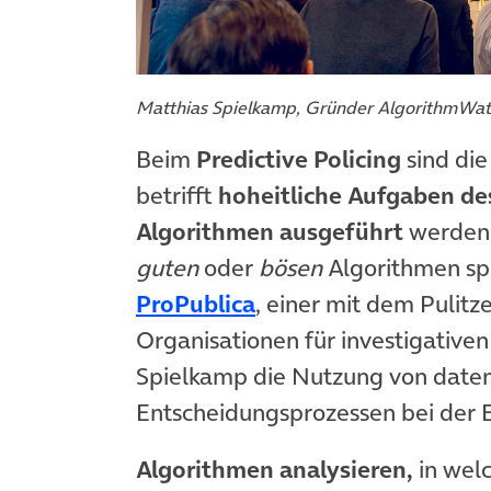
Matthias Spielkamp, Gründer AlgorithmWa
Beim
Predictive Policing
sind di
betrifft
hoheitliche Aufgaben des
Algorithmen ausgeführt
werden.
guten
oder
bösen
Algorithmen spr
(öffnet in neuem Tab
ProPublica
, einer mit dem Pulitz
Organisationen für investigativen
Spielkamp die Nutzung von daten
Entscheidungsprozessen bei der E
Algorithmen analysieren,
in welc