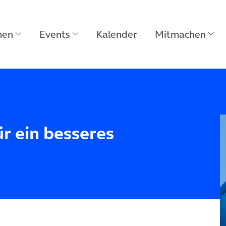
men
Events
Kalender
Mitmachen
r ein besseres