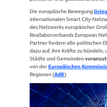
Die europäische Bewegung
livin
internationalen Smart City-Netzw
des Netzwerks europäischer Gro
Reallaborverbands European Netw
Partner fordern alle politischen 
dazu auf, ihre Kräfte zu bündeln,
Städte und Gemeinden
voranzut
von der
Europäischen Kommissi
(öffnet in neuem 
Regionen (
AdR
).