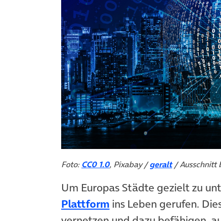
Foto:
CC0 1.0
, Pixabay /
geralt
/ Ausschnitt 
Um Europas Städte gezielt zu unt
(öffnet in neuem Tab)
Plattform
ins Leben gerufen. Dies
vernetzen und dazu befähigen, a