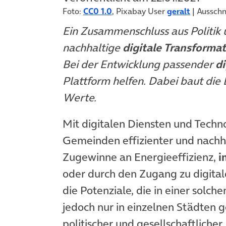
Foto:
CC0 1.0
, Pixabay User
geralt
| Ausschn
Ein Zusammenschluss aus Politik u
nachhaltige
digitale Transforma
Bei der Entwicklung passender
di
Plattform helfen. Dabei baut die
Werte.
Mit digitalen Diensten und Techn
Gemeinden effizienter und nachha
Zugewinne an Energieeffizienz,
i
oder durch den Zugang zu digital
die Potenziale, die in einer solche
jedoch nur in einzelnen Städten g
politischer und gesellschaftliche