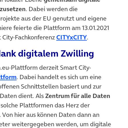
mzusetzen
. Dabei werden die
projekte aus der EU genutzt und eigene
iere feierte die Plattform am 13.01.2021
(öffnet in ne
t City-Fachkonferenz
CITYxCITY
.
ank digitalem Zwilling
n.eu-Plattform derzeit Smart City-
(öffnet in neuem Tab)
atform
. Dabei handelt es sich um eine
offenen Schnittstellen basiert und zur
 Daten dient. Als
Zentrum für alle Daten
 solche Plattformen das Herz der
. Von hier aus können Daten dann an
ieter weitergegeben werden, um digitale