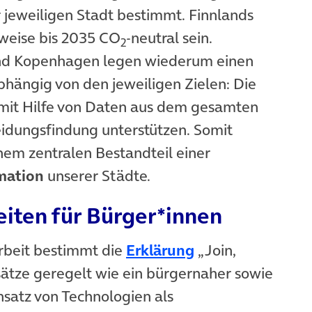
jeweiligen Stadt bestimmt. Finnlands
sweise bis 2035 CO
-neutral sein.
2
nd Kopenhagen legen wiederum einen
bhängig von den jeweiligen Zielen: Die
mit Hilfe von Daten aus dem gesamten
idungsfindung unterstützen. Somit
nem zentralen Bestandteil einer
rmation
unserer Städte.
iten für Bürger*innen
(öffnet in neuem
rbeit bestimmt die
Erklärung
„Join,
sätze geregelt wie ein bürgernaher sowie
nsatz von Technologien als