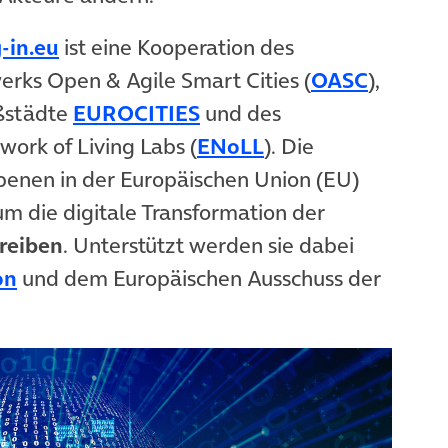
(öffnet in neuem Tab)
g-in.eu
ist eine Kooperation des
(öffnet
erks Open & Agile Smart Cities (
OASC
),
(öffnet in neuem Tab)
ßstädte
EUROCITIES
und des
(öffnet in neuem 
ork of Living Labs (
ENoLL
). Die
Ebenen in der Europäischen Union (EU)
 um die digitale Transformation der
reiben
. Unterstützt werden sie dabei
(öffnet in neuem Tab)
on
und dem Europäischen Ausschuss der
Tab)