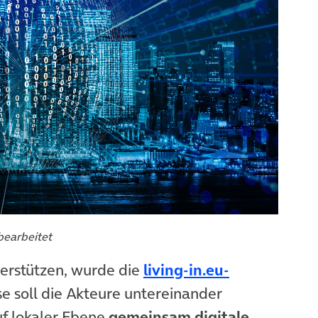
bearbeitet
erstützen, wurde die
living-in.eu-
e soll die Akteure untereinander
uf lokaler Ebene
gemeinsam digitale