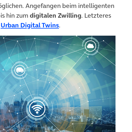
öglichen. Angefangen beim intelligenten
is hin zum
digitalen Zwilling
. Letzteres
(öffnet in neuem Tab)
s
Urban Digital Twins
.