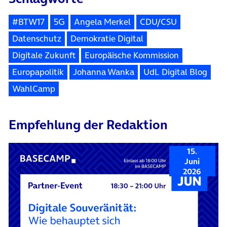
#BTW17
5G
Angela Merkel
CDU/CSU
Datenschutz
Demokratie Digital
Digitale Zukunft
Europäische Kommission
Europapolitik
Johanna Wanka
UdL Digital Blog
WahlCamp
Empfehlung der Redaktion
15.
Juni
2026