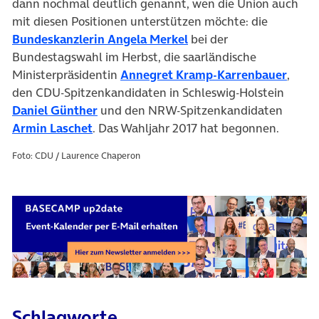
dann nochmal deutlich genannt, wen die Union auch
mit diesen Positionen unterstützen möchte: die
(öffnet in neuem Tab)
Bundeskanzlerin Angela Merkel
bei der
Bundestagswahl im Herbst, die saarländische
(öffn
Ministerpräsidentin
Annegret Kramp-Karrenbauer
,
den CDU-Spitzenkandidaten in Schleswig-Holstein
(öffnet in neuem Tab)
Daniel Günther
und den NRW-Spitzenkandidaten
(öffnet in neuem Tab)
Armin Laschet
. Das Wahljahr 2017 hat begonnen.
Foto: CDU / Laurence Chaperon
Schlagworte