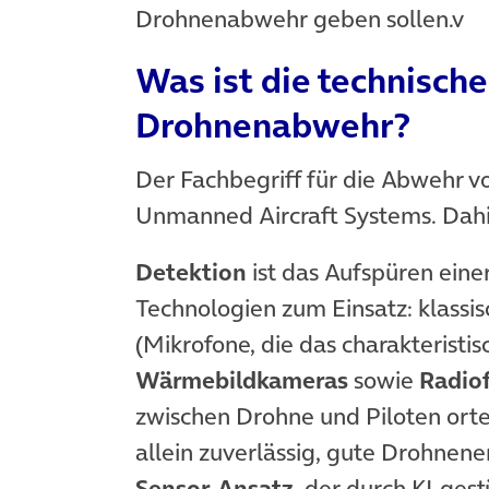
Drohnenabwehr geben sollen.v
Was ist die technisch
Drohnenabwehr?
Der Fachbegriff für die Abwehr 
Unmanned Aircraft Systems. Dahin
Detektion
ist das Aufspüren ein
Technologien zum Einsatz: klassi
(Mikrofone, die das charakteristi
Wärmebildkameras
sowie
Radio
zwischen Drohne und Piloten orte
allein zuverlässig, gute Drohne
Sensor-Ansatz
, der durch KI-ges