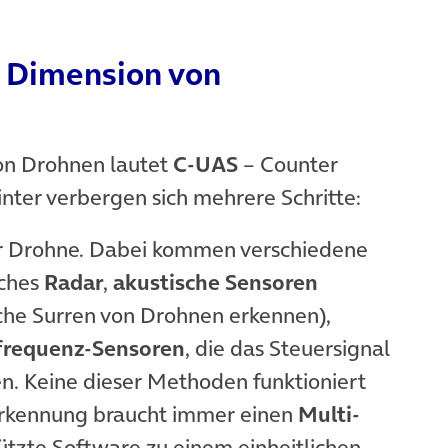
e Dimension von
von Drohnen lautet
C-UAS
– Counter
ter verbergen sich mehrere Schritte:
er Drohne. Dabei kommen verschiedene
sches
Radar
,
akustische Sensoren
sche Surren von Drohnen erkennen),
frequenz-Sensoren
, die das Steuersignal
n. Keine dieser Methoden funktioniert
nerkennung braucht immer einen
Multi-
tützte Software zu einem einheitlichen