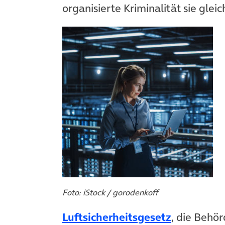
organisierte Kriminalität sie gle
Foto: iStock / gorodenkoff
(öffnet in
Luftsicherheitsgesetz
, die Behö