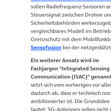
sollen Radiofrequenz-Sensoren an
Steuersignal zwischen Drohne und
Sicherheitsbehörden weiterzugeben
vergleichbares Modell im Betrieb.
Grenzschutz mit dem Mobilfunkb
(öffnet in neuem Ta
Sensofusion
bei der netzgestütz
Ein weiterer Ansatz wird im
Fachjargon “Integrated Sensing
Communication (ISAC)” genann
setzt sich vom vorherigen vor all
dadurch ab, dass er technisch no
ambitionierter ist. Die Grundidee
lautet: 5G-Antennen sollen nicht 