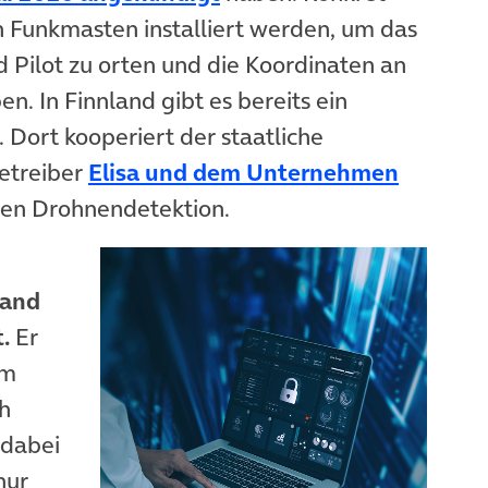
 Funkmasten installiert werden, um das
 Pilot zu orten und die Koordinaten an
. In Finnland gibt es bereits ein
 Dort kooperiert der staatliche
etreiber
Elisa und dem Unternehmen
b)
ten Drohnendetektion.
 and
t.
Er
em
ch
 dabei
nur