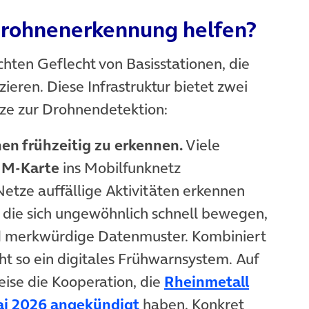
Drohnenerkennung helfen?
hten Geflecht von Basisstationen, die
eren. Diese Infrastruktur bietet zwei
ze zur Drohnendetektion:
n frühzeitig zu erkennen.
Viele
IM-Karte
ins Mobilfunknetz
etze auffällige Aktivitäten erkennen
, die sich ungewöhnlich schnell bewegen,
d merkwürdige Datenmuster. Kombiniert
ht so ein digitales Frühwarnsystem. Auf
eise die Kooperation, die
Rheinmetall
(öffnet in neuem Tab)
ai 2026 angekündigt
haben. Konkret