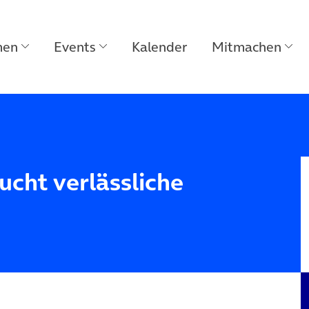
men
Events
Kalender
Mitmachen
cht verlässliche