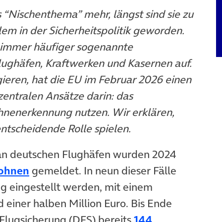
 “Nischenthema” mehr, längst sind sie zu
em in der Sicherheitspolitik geworden.
 immer häufiger sogenannte
ughäfen, Kraftwerken und Kasernen auf.
ieren, hat die EU im Februar 2026 einen
zentralen Ansätze darin: das
hnenerkennung nutzen. Wir erklären,
ntscheidende Rolle spielen.
n an deutschen Flughäfen wurden 2024
(öffnet in neuem Tab)
rohnen
gemeldet. In neun dieser Fälle
ig eingestellt werden, mit einem
 einer halben Million Euro. Bis Ende
Flugsicherung (DFS) bereits
144