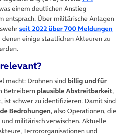
öffnet in neuem Tab)
 was einem deutlichen Anstieg
 entsprach. Über militärische Anlagen
(öffnet
deswehr
seit 2022 über 700 Meldungen
denen einige staatlichen Akteuren zu
erden.
relevant?
el macht: Drohnen sind
billig und für
en Betreibern
plausible Abstreitbarkeit
,
 ist schwer zu identifizieren. Damit sind
ide Bedrohungen
, also Operationen, die
 und militärisch verwischen. Aktuelle
Akteure, Terrororganisationen und