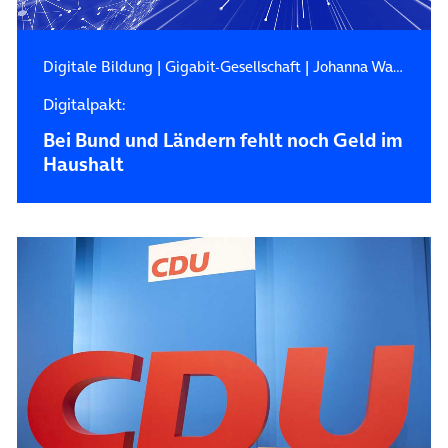
Digitale Bildung
|
Gigabit-Gesellschaft
|
Johanna Wanka
Digitalpakt:
Bei Bund und Ländern fehlt noch Geld im
Haushalt