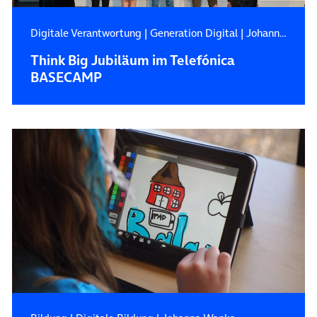
Digitale Verantwortung
|
Generation Digital
|
Johanna Wanka
Think Big Jubiläum im Telefónica
BASECAMP