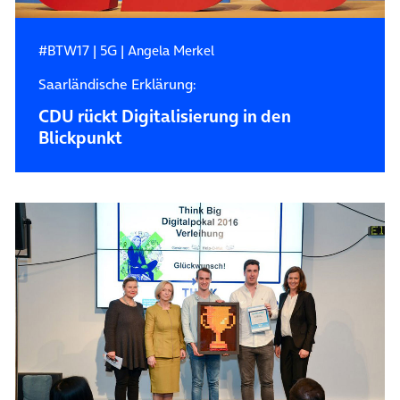
#BTW17
|
5G
|
Angela Merkel
Saarländische Erklärung:
CDU rückt Digitalisierung in den
Blickpunkt