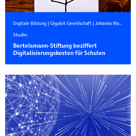
Digitale Bildung
|
Gigabit-Gesellschaft
|
Johanna Wanka
Studie:
Bertelsmann-Stiftung beziffert
Digitalisierungskosten für Schulen