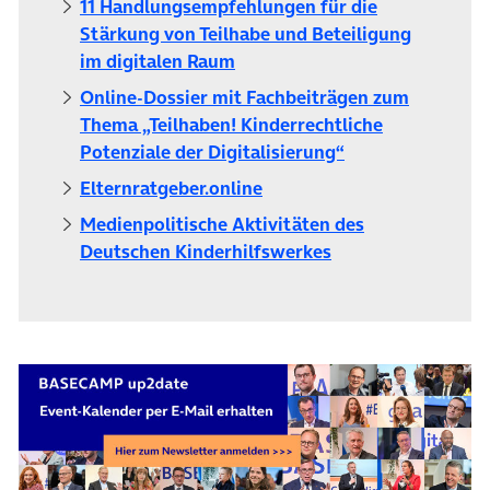
11 Handlungsempfehlungen für die
Stärkung von Teilhabe und Beteiligung
(öffnet in neuem Tab)
im digitalen Raum
Online-Dossier mit Fachbeiträgen zum
Thema „Teilhaben! Kinderrechtliche
(öffnet in neuem
Potenziale der Digitalisierung“
(öffnet in neuem Tab)
Elternratgeber.online
Medienpolitische Aktivitäten des
(öffnet in neuem T
Deutschen Kinderhilfswerkes