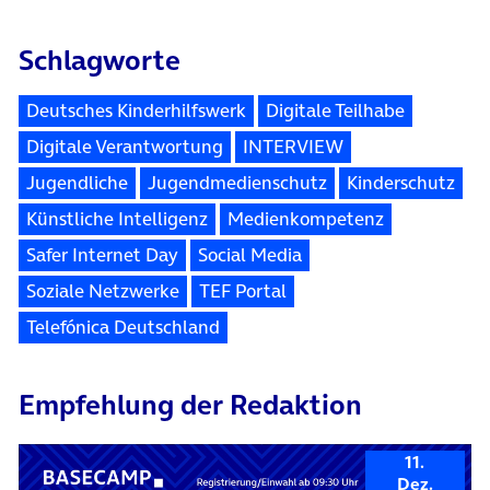
Schlagworte
Deutsches Kinderhilfswerk
Digitale Teilhabe
Digitale Verantwortung
INTERVIEW
Jugendliche
Jugendmedienschutz
Kinderschutz
Künstliche Intelligenz
Medienkompetenz
Safer Internet Day
Social Media
Soziale Netzwerke
TEF Portal
Telefónica Deutschland
Empfehlung der Redaktion
11.
Dez.