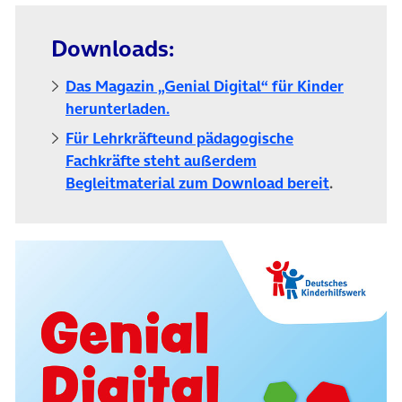
Downloads:
Das Magazin „Genial Digital“ für Kinder
(öffnet in neuem Tab)
herunterladen.
Für Lehrkräfteund pädagogische
Fachkräfte steht außerdem
(öffnet in
Begleitmaterial zum Download bereit
.
(ö