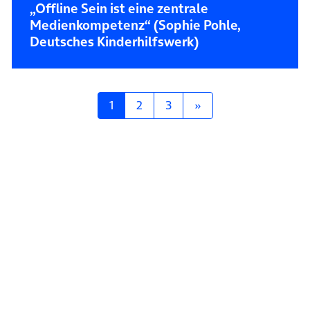
„Offline Sein ist eine zentrale
Medienkompetenz“ (Sophie Pohle,
Deutsches Kinderhilfswerk)
Posts navigation
1
2
3
»