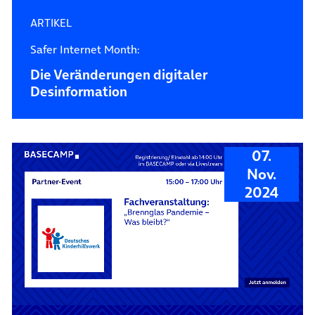
ARTIKEL
Safer Internet Month:
Die Veränderungen digitaler
Desinformation
07.
Nov.
2024