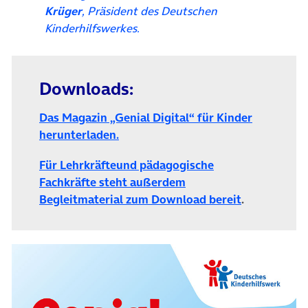
Krüger
, Präsident des Deutschen
Kinderhilfswerkes.
Downloads:
Das Magazin „Genial Digital“ für Kinder
(öffnet in neuem Tab)
herunterladen.
Für Lehrkräfteund pädagogische
Fachkräfte steht außerdem
(öffnet in n
Begleitmaterial zum Download bereit
.
(ö