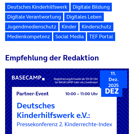
Deutsches Kinderhilfswerk
Digitale Bildung
Digitale Verantwortung
Digitales Leben
Jugendmedienschutz
Kinder
Kinderschutz
Medienkompetenz
Social Media
TEF Portal
Empfehlung der Redaktion
11.
Dez.
2025