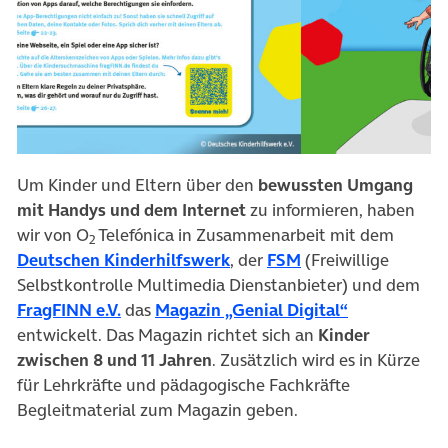
Um Kinder und Eltern über den
bewussten Umgang
mit Handys und dem Internet
zu informieren, haben
wir von O
Telefónica in Zusammenarbeit mit dem
2
(öffnet in neuem Tab)
(öffnet in neuem T
Deutschen Kinderhilfswerk
, der
FSM
(Freiwillige
Selbstkontrolle Multimedia Dienstanbieter) und dem
(öffnet in neuem Tab)
FragFINN e.V.
das
Magazin „Genial Digital“
entwickelt. Das Magazin richtet sich an
Kinder
zwischen 8 und 11 Jahren
. Zusätzlich wird es in Kürze
für Lehrkräfte und pädagogische Fachkräfte
Begleitmaterial zum Magazin geben.