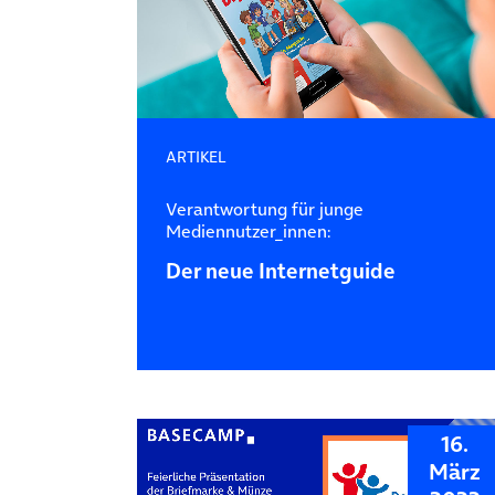
ARTIKEL
Verantwortung für junge
Mediennutzer_innen:
Der neue Internetguide
16.
März