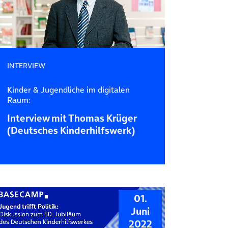
INTERVIEW
Kinder & Jugendliche im digitalen
Raum:
Interview mit Thomas Krüger
(Deutsches Kinderhilfswerk)
01.
Juni
2022