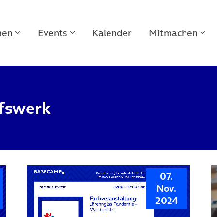
men
Events
Kalender
Mitmachen
lfswerk
07.
Nov.
2024