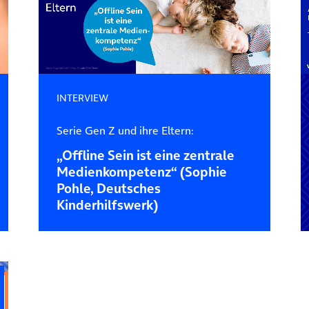
INTERVIEW
Serie Gen Z und ihre Eltern:
„Offline Sein ist eine zentrale
Medienkompetenz“ (Sophie
Pohle, Deutsches
Kinderhilfswerk)