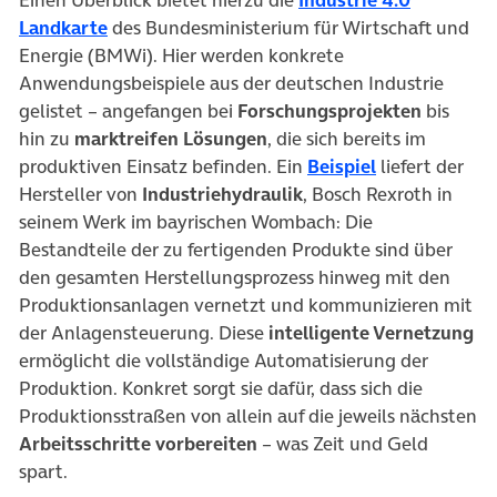
Einen Überblick bietet hierzu die
Industrie 4.0
(öffnet in neuem Tab)
Landkarte
des Bundesministerium für Wirtschaft und
Energie (BMWi). Hier werden konkrete
Anwendungsbeispiele aus der deutschen Industrie
gelistet ­– angefangen bei
Forschungsprojekten
bis
hin zu
marktreifen Lösungen
, die sich bereits im
(öffnet in ne
produktiven Einsatz befinden. Ein
Beispiel
liefert der
Hersteller von
Industriehydraulik
, Bosch Rexroth in
seinem Werk im bayrischen Wombach: Die
Bestandteile der zu fertigenden Produkte sind über
den gesamten Herstellungsprozess hinweg mit den
Produktionsanlagen vernetzt und kommunizieren mit
der Anlagensteuerung. Diese
intelligente Vernetzung
ermöglicht die vollständige Automatisierung der
Produktion. Konkret sorgt sie dafür, dass sich die
Produktionsstraßen von allein auf die jeweils nächsten
Arbeitsschritte vorbereiten
– was Zeit und Geld
spart.