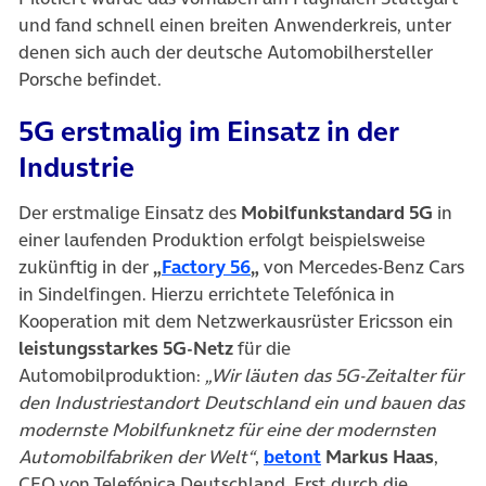
und fand schnell einen breiten Anwenderkreis, unter
denen sich auch der deutsche Automobilhersteller
Porsche befindet.
5G erstmalig im Einsatz in der
Industrie
Der erstmalige Einsatz des
Mobilfunkstandard 5G
in
einer laufenden Produktion erfolgt beispielsweise
(öffnet in neuem Tab)
zukünftig in der
„
Factory 56
„
von Mercedes-Benz Cars
in Sindelfingen. Hierzu errichtete Telefónica in
Kooperation mit dem Netzwerkausrüster Ericsson ein
leistungsstarkes 5G-Netz
für die
Automobilproduktion:
„Wir läuten das 5G-Zeitalter für
den Industriestandort Deutschland ein und bauen das
modernste Mobilfunknetz für eine der modernsten
(öffnet in neuem Ta
Automobilfabriken der Welt“
,
betont
Markus Haas
,
CEO von Telefónica Deutschland. Erst durch die