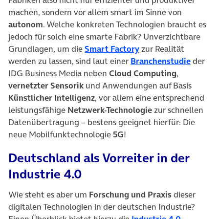
machen, sondern vor allem smart im Sinne von
autonom
. Welche konkreten Technologien braucht es
jedoch für solch eine smarte Fabrik? Unverzichtbare
(öffnet in neuem Tab
Grundlagen, um die
Smart Factory
zur Realität
(öffnet
werden zu lassen, sind laut einer
Branchenstudie
der
IDG Business Media neben
Cloud Computing
,
vernetzter Sensorik
und Anwendungen auf Basis
Künstlicher Intelligenz
, vor allem eine entsprechend
leistungsfähige
Netzwerk-Technologie
zur schnellen
Datenübertragung ­– bestens geeignet hierfür: Die
neue Mobilfunktechnologie
5G
!
Deutschland als Vorreiter in der
Industrie 4.0
Wie steht es aber um
Forschung und Praxis
dieser
digitalen Technologien in der deutschen Industrie?