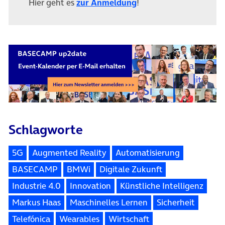
Hier geht es
zur Anmeldung
!
Schlagworte
5G
Augmented Reality
Automatisierung
BASECAMP
BMWi
Digitale Zukunft
Industrie 4.0
Innovation
Künstliche Intelligenz
Markus Haas
Maschinelles Lernen
Sicherheit
Telefónica
Wearables
Wirtschaft