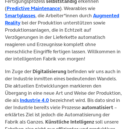
Fertigungsprozess
selbstständig
erkennen
(öffnet in neuem Tab)
(
Predictive Maintenance
). Wearables wie
(öffnet in neuem Tab)
Smartglasses
, die Arbeiter*innen durch
Augmented
(öffnet in neuem Tab)
Reality
bei der Produktion unterstützen sowie
Produktionsanlagen, die in Echtzeit auf
Verzögerungen in der Lieferkette automatisch
reagieren und Erzeugnisse komplett ohne
menschliche Eingriffe fertigen lassen. Willkommen in
der intelligenten Fabrik von morgen!
Im Zuge der
Digitalisierung
befinden wir uns auch in
der Industrie inmitten eines bedeutenden Wandels.
Die aktuellen Entwicklungen markieren den
Übergang in eine neue Art und Weise der Produktion,
(öffnet in neuem Tab)
die als
Industrie 4.0
bezeichnet wird. Bis dato sind in
der Industrie bereits viele Prozesse
automatisiert
–
erklärtes Ziel ist jedoch die Automatisierung der
Fabrik als Ganzes.
Künstliche Intelligenz
soll unsere
Fabriken also nicht nur effizienter und produktiver