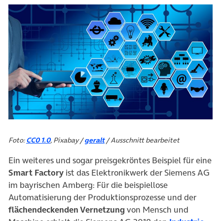
(öffnet in neuem Tab)
Foto:
CC0 1.0
, Pixabay /
geralt
/ Ausschnitt bearbeitet
Ein weiteres und sogar preisgekröntes Beispiel für eine
Smart Factory
ist das Elektronikwerk der Siemens AG
im bayrischen Amberg: Für die beispiellose
Automatisierung der Produktionsprozesse und der
flächendeckenden Vernetzung
von Mensch und