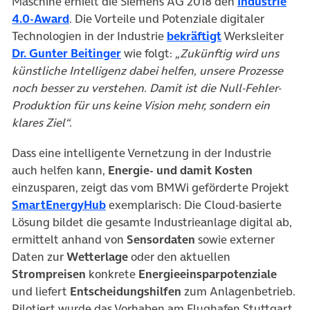
Maschine erhielt die Siemens AG 2018 den
Industrie
(öffnet in neuem Tab)
4.0-Award
. Die Vorteile und Potenziale digitaler
(öffnet in neuem
Technologien in der Industrie
bekräftigt
Werksleiter
(öffnet in neuem Tab)
Dr. Gunter Beitinger
wie folgt:
„Zukünftig wird uns
künstliche Intelligenz dabei helfen, unsere Prozesse
noch besser zu verstehen. Damit ist die Null-Fehler-
Produktion für uns keine Vision mehr, sondern ein
klares Ziel“.
Dass eine intelligente Vernetzung in der Industrie
auch helfen kann,
Energie- und damit Kosten
einzusparen, zeigt das vom BMWi geförderte Projekt
(öffnet in neuem Tab)
SmartEnergyHub
exemplarisch: Die Cloud-basierte
Lösung bildet die gesamte Industrieanlage digital ab,
ermittelt anhand von
Sensordaten
sowie externer
Daten zur
Wetterlage
oder den aktuellen
Strompreisen
konkrete
Energieeinsparpotenziale
und liefert
Entscheidungshilfen
zum Anlagenbetrieb.
Pilotiert wurde das Vorhaben am Flughafen Stuttgart