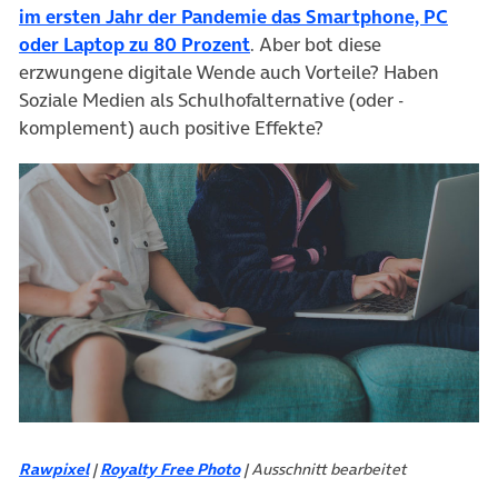
im ersten Jahr der Pandemie das Smartphone, PC
(öffnet in neuem Tab)
oder Laptop zu 80 Prozent
. Aber bot diese
erzwungene digitale Wende auch Vorteile? Haben
Soziale Medien als Schulhofalternative (oder -
komplement) auch positive Effekte?
(öffnet in neuem Tab)
Rawpixel
|
Royalty Free Photo
| Ausschnitt bearbeitet