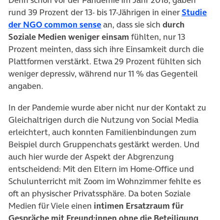
rund 39 Prozent der 13- bis 17-Jährigen in einer
Studie
(öffnet in neuem Tab)
der NGO common sense
an, dass sie sich
durch
Soziale Medien weniger einsam
fühlten, nur 13
Prozent meinten, dass sich ihre Einsamkeit durch die
Plattformen verstärkt. Etwa 29 Prozent fühlten sich
weniger depressiv, während nur 11 % das Gegenteil
angaben.
In der Pandemie wurde aber nicht nur der Kontakt zu
Gleichaltrigen durch die Nutzung von Social Media
erleichtert, auch konnten Familienbindungen zum
Beispiel durch Gruppenchats gestärkt werden. Und
auch hier wurde der Aspekt der Abgrenzung
entscheidend: Mit den Eltern im Home-Office und
Schulunterricht mit Zoom im Wohnzimmer fehlte es
oft an physischer Privatssphäre. Da boten Soziale
Medien für Viele einen
intimen Ersatzraum für
Gespräche mit Freund:innen ohne die Beteiligung