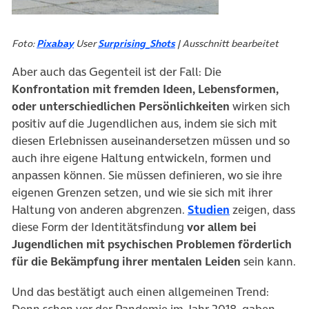
(öffnet in neuem Tab)
Foto:
Pixabay
User
Surprising_Shots
| Ausschnitt bearbeitet
Aber auch das Gegenteil ist der Fall: Die
Konfrontation mit fremden Ideen, Lebensformen,
oder unterschiedlichen Persönlichkeiten
wirken sich
positiv auf die Jugendlichen aus, indem sie sich mit
diesen Erlebnissen auseinandersetzen müssen und so
auch ihre eigene Haltung entwickeln, formen und
anpassen können. Sie müssen definieren, wo sie ihre
eigenen Grenzen setzen, und wie sie sich mit ihrer
(öffnet in neu
Haltung von anderen abgrenzen.
Studien
zeigen, dass
diese Form der Identitätsfindung
vor allem bei
Jugendlichen mit psychischen Problemen förderlich
für die Bekämpfung ihrer mentalen Leiden
sein kann.
Und das bestätigt auch einen allgemeinen Trend:
Denn schon vor der Pandemie im Jahr 2018, gaben