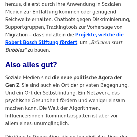
heraus, die erst durch ihre Anwendung in Sozialen
Medien zur Entfaltung kommen oder genügend
Reichweite erhalten. Chatbots gegen Diskriminierung,
Supportgruppen, Trackingtools zur Vorhersage von
Migration – das sind allein die
Projekte, welche die
(öffnet in neuem Tab)
Robert Bosch Stiftung fördert
, um
„Brücken statt
Bubbles“
zu bauen.
Also alles gut?
Soziale Medien sind
die neue politische Agora der
Gen Z
. Sie sind auch ein Ort der privaten Begegnung.
Und ein Ort der Selbstfindung. Ein Netzwerk, das
psychische Gesundheit fördern und weniger einsam
machen kann. Die Welt der Algorithmen,
Influencer:innen, Kommentarspalten ist aber vor
allem eines: unumgänglich.
Die jüngste Generation, die ersten digital natives der