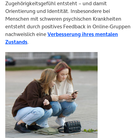
Zugehörigkeitsgefühl entsteht – und damit
Orientierung und Identität. Insbesondere bei
Menschen mit schweren psychischen Krankheiten
entsteht durch positives Feedback in Online-Gruppen
nachweislich eine
Verbesserung ihres mentalen
(öffnet in neuem Tab)
Zustands
.