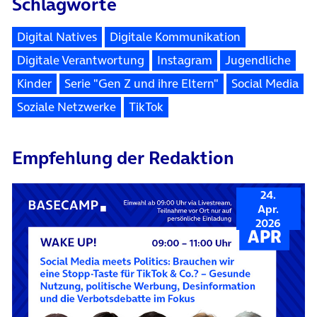
Schlagworte
Digital Natives
Digitale Kommunikation
Digitale Verantwortung
Instagram
Jugendliche
Kinder
Serie "Gen Z und ihre Eltern"
Social Media
Soziale Netzwerke
TikTok
Empfehlung der Redaktion
24.
Apr.
2026