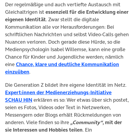
Der regelmäßige und auch vertiefte Austausch mit
Gleichaltrigen ist
essenziell für die Entwicklung einer
eigenen Identität
. Zwar stellt die digitale
Kommunikation alle vor Herausforderungen: Bei
schriftlichen Nachrichten und selbst Video-Calls gehen
Nuancen verloren. Doch gerade diese Hürde, so die
Medienpsychologin Isabel Willemse, kann eine große
Chance für Kinder und Jugendliche werden; nämlich
eine
Chance, klare und deutliche Kommunikation
(öffnet in neuem Tab)
einzuüben
.
Die Generation Z bildet ihre eigene Identität im Netz.
Expert:innen der Medienerziehungs-Initiative
(öffnet in neuem Tab)
SCHAU HIN
erklären es so: Wer etwas über sich postet,
seien es Fotos, Videos oder Text in Netzwerken,
Messengern oder Blogs erhält Rückmeldungen von
anderen. Viele finden so ihre
„Community“
, mit der
sie Interessen und Hobbies teilen
. Ein