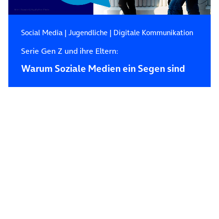
Social Media
|
Jugendliche
|
Digitale Kommunikation
Serie Gen Z und ihre Eltern:
Warum Soziale Medien ein Segen sind