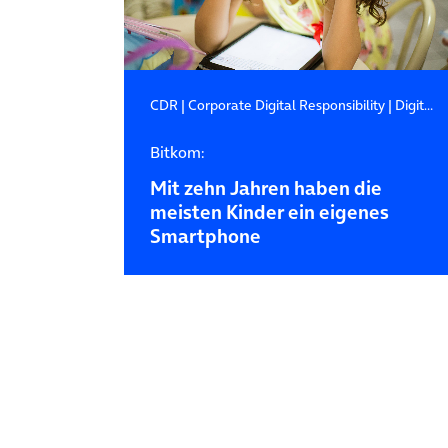
CDR
|
Corporate Digital Responsibility
|
Digital Natives
Bitkom:
Mit zehn Jahren haben die
meisten Kinder ein eigenes
Smartphone