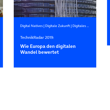
Digital Natives
|
Digitale Zukunft
|
Digitales Leben
TechnikRadar 2019:
Wie Europa den digitalen
Wandel bewertet