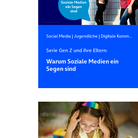
Social Media
|
Jugendliche
|
Digitale Kommunikation
Serie Gen Z und ihre Eltern:
Warum Soziale Medien ein
Segen sind