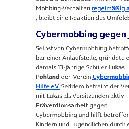
Mobbing-Verhalten
regelmäßig a
(öffnet in neuem Tab)
, bleibt eine Reaktion des Umfelds
Cybermobbing gegen 
Selbst von Cybermobbing betroff
bar einer Anlaufstelle, gründete 
damals 13-jährige Schüler
Lukas
Pohland
den Verein
Cybermobbi
(öffnet in neuem Tab)
Hilfe e.V.
Seitdem betreibt der Ve
mit Lukas als Vorsitzenden aktiv
Präventionsarbeit
gegen
Cybermobbing und hilft betroffe
Kindern und Jugendlichen durch 