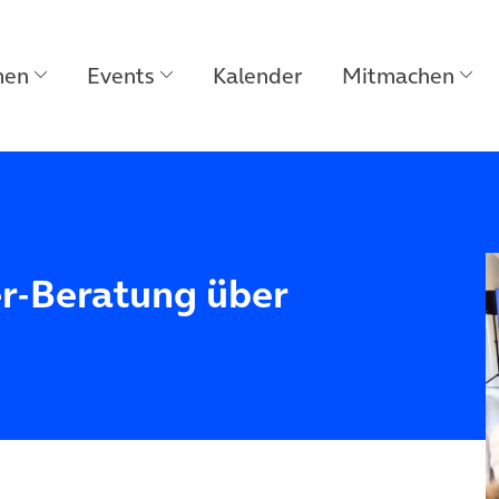
men
Events
Kalender
Mitmachen
er-Beratung über