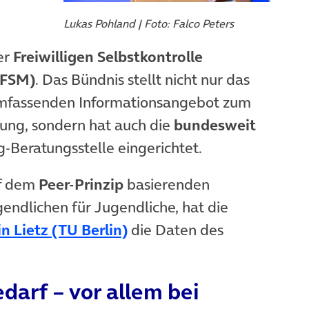
Lukas Pohland | Foto: Falco Peters
er
Freiwilligen Selbstkontrolle
(FSM)
. Das Bündnis stellt nicht nur das
euem Tab)
mfassenden Informationsangebot zum
ng, sondern hat auch die
bundesweit
-Beratungsstelle eingerichtet.
uf dem
Peer-Prinzip
basierenden
endlichen für Jugendliche, hat die
(öffnet in neuem Tab)
in Lietz (TU Berlin)
die Daten des
darf – vor allem bei