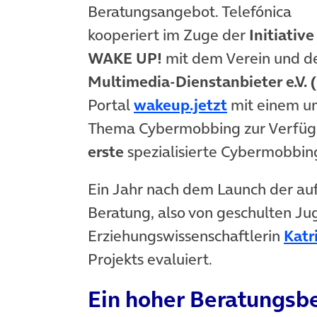
Beratungsangebot. Telefónica
kooperiert im Zuge der
Initiative
WAKE UP!
mit dem Verein und d
Multimedia-Dienstanbieter e.V. 
(öffnet in n
Portal
wakeup.jetzt
mit einem u
Thema Cybermobbing zur Verfügu
erste
spezialisierte Cybermobbing
Ein Jahr nach dem Launch der a
Beratung, also von geschulten Jug
Erziehungswissenschaftlerin
Katr
Projekts evaluiert.
Ein hoher Beratungsbe