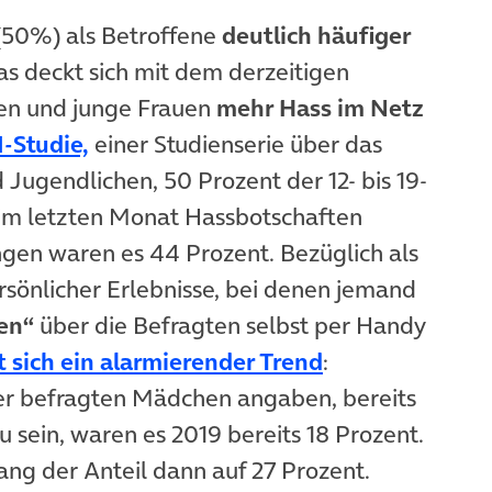
(50%) als Betroffene
deutlich häufiger
s deckt sich mit dem derzeitigen
en und junge Frauen
mehr Hass im Netz
(öffnet in neuem Tab)
-Studie,
einer Studienserie über das
Jugendlichen, 50 Prozent der 12- bis 19-
 im letzten Monat Hassbotschaften
ngen waren es 44 Prozent. Bezüglich als
sönlicher Erlebnisse, bei denen jemand
en“
über die Befragten selbst per Handy
(öffnet in neu
t sich ein alarmierender Trend
:
er befragten Mädchen angaben, bereits
 sein, waren es 2019 bereits 18 Prozent.
ng der Anteil dann auf 27 Prozent.