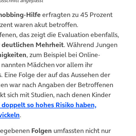
usschnitt angepasst
obbing-Hilfe
erfragten zu 45 Prozent
zent waren akut betroffen.
enen, das zeigt die Evaluation ebenfalls,
 deutlichen Mehrheit
. Während Jungen
higkeiten
, zum Beispiel bei Online-
n, nannten Mädchen vor allem ihr
 Eine Folge der auf das Aussehen der
en war nach Angaben der Betroffenen
kt sich mit Studien, nach denen Kinder
t doppelt so hohes Risiko haben,
(öffnet in neuem Tab)
ickeln
.
ngegebenen
Folgen
umfassten nicht nur