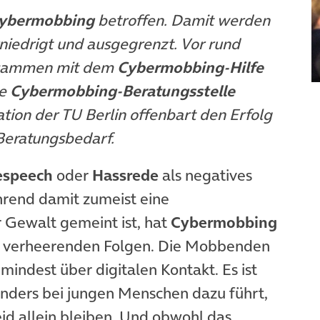
ybermobbing
betroffen. Damit werden
niedrigt und ausgegrenzt. Vor rund
sammen mit dem
Cybermobbing-Hilfe
te
Cybermobbing-Beratungsstelle
tion der TU Berlin offenbart den Erfolg
Beratungsbedarf.
espeech
oder
Hassrede
als negatives
rend damit zumeist eine
 Gewalt gemeint ist, hat
Cybermobbing
fnet in neuem Tab)
 verheerenden Folgen. Die Mobbenden
mindest über digitalen Kontakt. Es ist
onders bei jungen Menschen dazu führt,
d allein bleiben. Und obwohl das