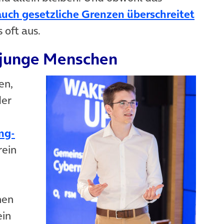
uch gesetzliche Grenzen überschreitet
 oft aus.
junge Menschen
en,
der
ng-
rein
nen
ein