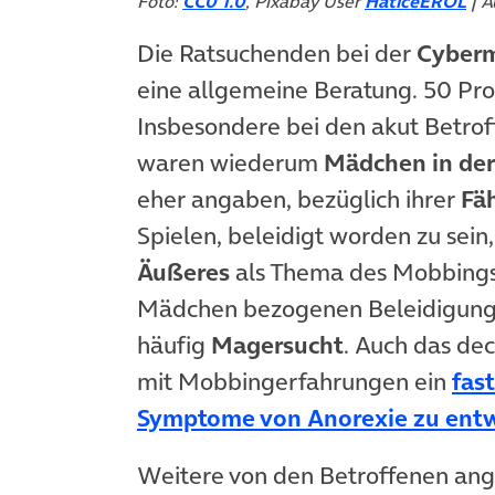
Foto:
CC0 1.0
, Pixabay User
HaticeEROL
| A
Die Ratsuchenden bei der
Cyberm
eine allgemeine Beratung. 50 Pro
Insbesondere bei den akut Betroff
waren wiederum
Mädchen in der
eher angaben, bezüglich ihrer
Fä
Spielen, beleidigt worden zu sei
Äußeres
als Thema des Mobbings.
Mädchen bezogenen Beleidigung
häufig
Magersucht
. Auch das dec
mit Mobbingerfahrungen ein
fas
Symptome von Anorexie zu entw
Weitere von den Betroffenen a