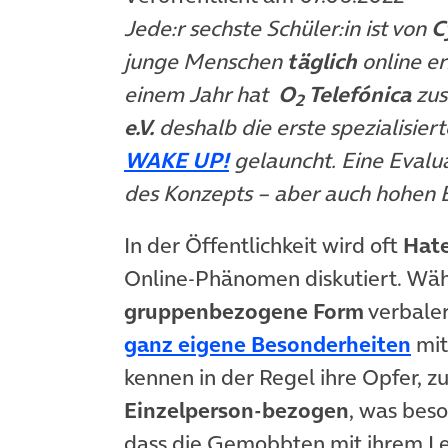
Jede:r sechste Schüler:in ist von
C
junge Menschen
täglich
online er
einem Jahr hat
O
Telefónica
zu
2
e.V.
deshalb die erste spezialisier
(öffnet in neuem Tab)
WAKE UP!
gelauncht. Eine Evalua
des Konzepts – aber auch hohen 
In der Öffentlichkeit wird oft
Hat
Online-Phänomen diskutiert. Wäh
gruppenbezogene Form
verbaler
(öf
ganz eigene Besonderheiten
mit
kennen in der Regel ihre Opfer, zu
Einzelperson-bezogen
, was bes
dass die Gemobbten mit ihrem Lei