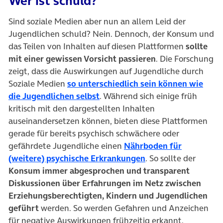
Wer ist schuld?
Sind soziale Medien aber nun an allem Leid der
Jugendlichen schuld? Nein. Dennoch, der Konsum und
das Teilen von Inhalten auf diesen Plattformen
sollte
mit einer gewissen Vorsicht passieren
. Die Forschung
zeigt, dass die Auswirkungen auf Jugendliche durch
Soziale Medien
so unterschiedlich sein können wie
(öffnet in neuem Tab)
die Jugendlichen selbst
. Während sich einige früh
kritisch mit den dargestellten Inhalten
auseinandersetzen können, bieten diese Plattformen
gerade für bereits psychisch schwächere oder
gefährdete Jugendliche einen
Nährboden für
(öffnet in neuem Ta
(weitere) psychische Erkrankungen
. So sollte der
Konsum immer abgesprochen und transparent
Diskussionen über Erfahrungen im Netz zwischen
Erziehungsberechtigten, Kindern und Jugendlichen
geführt
werden. So werden Gefahren und Anzeichen
für negative Auswirkungen frühzeitig erkannt.