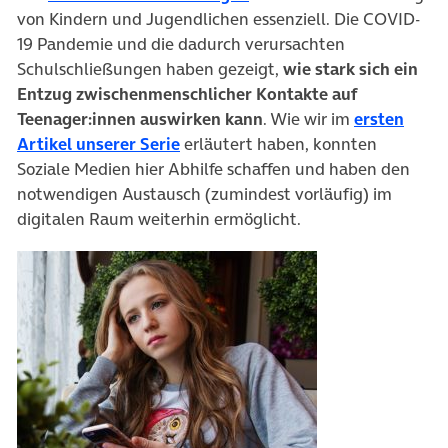
von Kindern und Jugendlichen essenziell. Die COVID-
19 Pandemie und die dadurch verursachten
Schulschließungen haben gezeigt,
wie stark sich ein
Entzug zwischenmenschlicher Kontakte auf
Teenager:innen auswirken kann
. Wie wir im
ersten
(öffnet in neuem Tab)
Artikel unserer Serie
erläutert haben, konnten
Soziale Medien hier Abhilfe schaffen und haben den
notwendigen Austausch (zumindest vorläufig) im
digitalen Raum weiterhin ermöglicht.