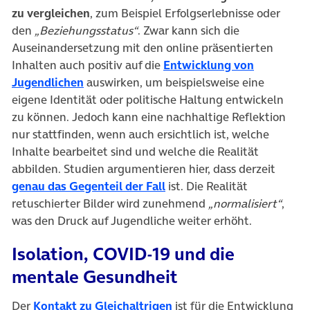
zu vergleichen
, zum Beispiel Erfolgserlebnisse oder
den
„Beziehungsstatus“
. Zwar kann sich die
Auseinandersetzung mit den online präsentierten
Inhalten auch positiv auf die
Entwicklung von
(öffnet in neuem Tab)
Jugendlichen
auswirken, um beispielsweise eine
eigene Identität oder politische Haltung entwickeln
zu können. Jedoch kann eine nachhaltige Reflektion
nur stattfinden, wenn auch ersichtlich ist, welche
Inhalte bearbeitet sind und welche die Realität
abbilden. Studien argumentieren hier, dass derzeit
(öffnet in neuem Tab)
genau das Gegenteil der Fall
ist. Die Realität
retuschierter Bilder wird zunehmend
„normalisiert“
,
was den Druck auf Jugendliche weiter erhöht.
Isolation, COVID-19 und die
mentale Gesundheit
(öffnet in neuem Tab)
Der
Kontakt zu Gleichaltrigen
ist für die Entwicklung