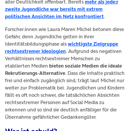
aller Deutlichkeit offenbart. Bereits
mehr als jede:r
zweite Jugendliche war bereits mit extrem
(öffnet in 
politischen Ansichten im Netz konfrontiert
.
Forscher:innen wie Laura Maren Michel betonen diese
Gefahr, denn Jugendliche gelten in ihrer
Identitätsbildungsphase als
wichtigste Zielgruppe
(öffnet in neuem Tab)
rechtsextremer Ideologien
. Aufgrund des negativen
Verhältnisses rechtsextremer Menschen zu
etablierten Medien
bieten soziale Medien die ideale
Rekrutierungs-Alternative
. Dass die Inhalte praktisch
frei und einfach zugänglich sind, trägt laut Michel nur
weiter zur Problematik bei. Jugendlichen und Kindern
fällt es oft noch schwer, die tatsächlichen Absichten
rechtsextremer Personen auf Social Media zu
erkennen und so sind sie deutlich anfälliger für die
Übernahme gefährlicher Gedankengüter.