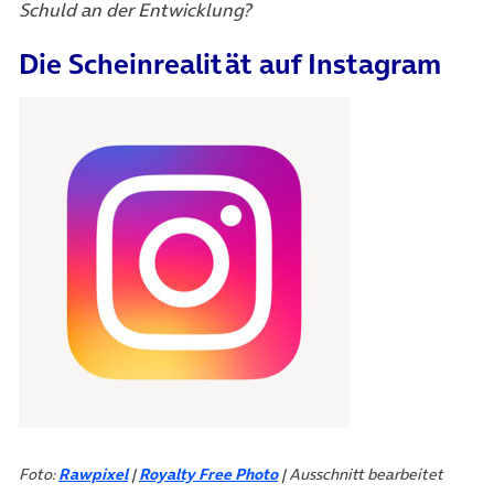
Schuld an der Entwicklung?
Die Scheinrealität auf Instagram
(öffnet in neuem Tab)
Foto:
Rawpixel
|
Royalty Free Photo
| Ausschnitt bearbeitet