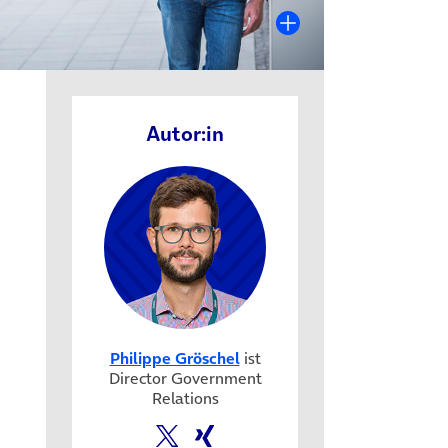
Autor:in
 in neuem Tab)
Philippe Gröschel
ist
Director Government
Relations