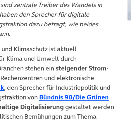
sind zentrale Treiber des Wandels in
 haben den Sprecher für digitale
sfraktion dazu befragt, wie beides
ann.
 und Klimaschutz ist aktuell
für Klima und Umwelt durch
Branchen stehen ein
steigender Strom-
Rechenzentren und elektronische
(öffnet in neuem Tab)
ek
, den Sprecher für Industriepolitik und
(öffnet
gsfraktion von
Bündnis 90/Die Grünen
altige Digitalisierung
gestaltet werden
politischen Bemühungen zum Thema