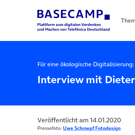
The
Main Navigation
Für eine ökologische Digitalisierung:
Interview mit Diete
Veröffentlicht am 14.01.2020
Pressefoto:
Uwe Schroepf Fotodesign