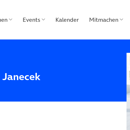
men
Events
Kalender
Mitmachen
r Janecek