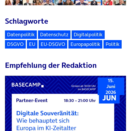
Schlagworte
Datenpolitik
Datenschutz
Digitalpolitik
DSGVO
EU
EU-DSGVO
Europapolitik
Politik
Empfehlung der Redaktion
15.
Juni
2026