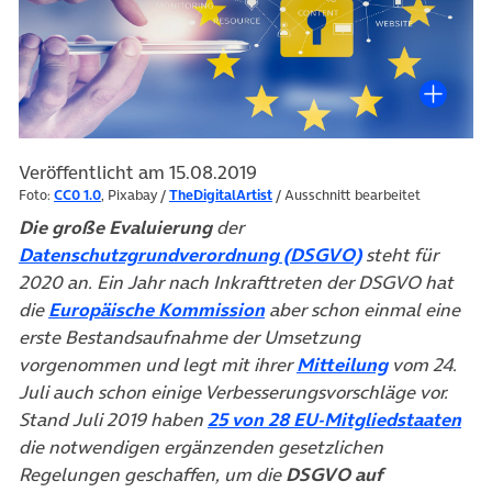
Veröffentlicht am 15.08.2019
Foto:
CC0 1.0
, Pixabay /
TheDigitalArtist
/ Ausschnitt bearbeitet
Die große Evaluierung
der
(öffnet in neue
Datenschutzgrundverordnung (DSGVO)
steht für
2020 an. Ein Jahr nach Inkrafttreten der DSGVO hat
(öffnet in neuem Tab)
die
Europäische Kommission
aber schon einmal eine
erste Bestandsaufnahme der Umsetzung
(öffnet in n
vorgenommen und legt mit ihrer
Mitteilung
vom 24.
Juli auch schon einige Verbesserungsvorschläge vor.
(öf
Stand Juli 2019 haben
25 von 28 EU-Mitgliedstaaten
die notwendigen ergänzenden gesetzlichen
Regelungen geschaffen, um die
DSGVO auf