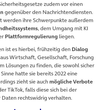
n Sicherheitsgesetze zudem vor einen
en
gegenüber den Nachrichtendiensten.
it werden ihre Schwerpunkte außerdem
undheitssystems
, dem Umgang mit KI
er
Plattformregulierung
liegen.
ist es hierbei, frühzeitig den
Dialog
aus Wirtschaft, Gesellschaft, Forschung
 Lösungen zu finden, die sowohl sicher
 Sinne hatte sie bereits 2022 eine
net in neuem Tab)
erdings zieht sie auch
mögliche Verbote
)
r TikTok, falls diese sich bei der
Daten rechtswidrig verhalten.