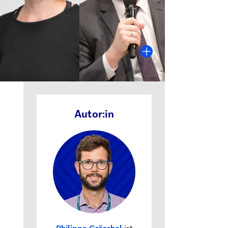
Autor:in
m Tab)
Philippe Gröschel
ist