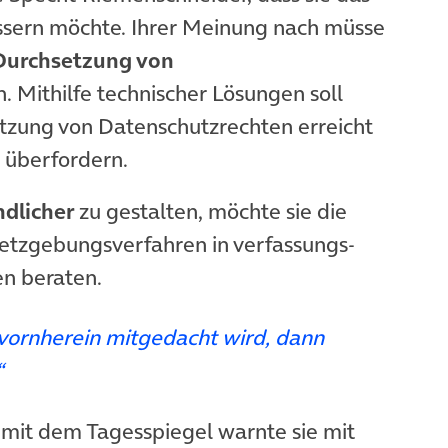
sern möchte. Ihrer Meinung nach müsse
Durchsetzung von
. Mithilfe technischer Lösungen soll
tzung von Datenschutzrechten erreicht
 überfordern.
ndlicher
zu gestalten, möchte sie die
esetzgebungsverfahren in verfassungs-
en beraten.
vornherein mitgedacht wird, dann
“
(öffnet in neuem Tab)
mit dem Tagesspiegel warnte sie mit