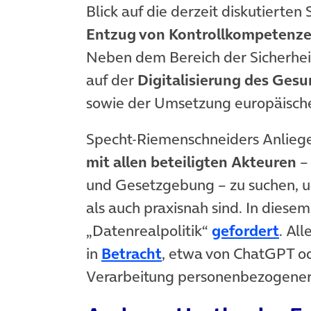
Blick auf die derzeit diskutierte
Entzug von Kontrollkompetenz
Neben dem Bereich der Sicherhe
auf der
Digitalisierung des Ges
sowie der Umsetzung europäisch
Specht-Riemenschneiders Anliegen 
mit allen beteiligten Akteuren
– 
und Gesetzgebung – zu suchen, um
als auch praxisnah sind. In diesem
(öff
„Datenrealpolitik“
gefordert
. All
(öffnet in neuem Tab
in
Betracht
, etwa von ChatGPT ode
Verarbeitung personenbezogener 