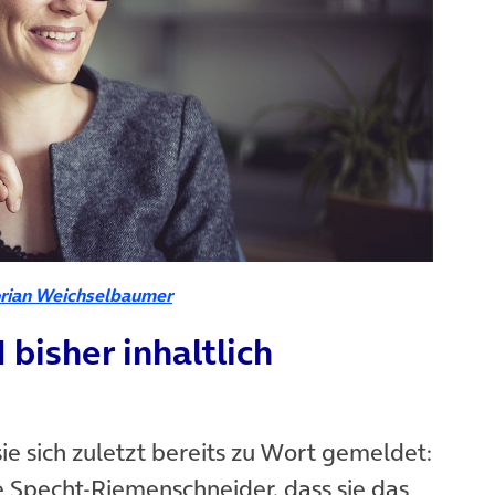
orian Weichselbaumer
 bisher inhaltlich
sie sich zuletzt bereits zu Wort gemeldet:
 in neuem Tab)
 Specht-Riemenschneider, dass sie das