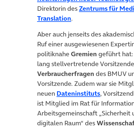
Direktorin des
Zentrums für Medi
(öffnet in neuem Tab
Translation
.
Aber auch jenseits des akademisc
Ruf einer ausgewiesenen Expertin
politiknahe
Gremien
geführt hat:
lang stellvertretende Vorsitzend
Verbraucherfragen
des BMUV und
Vorsitzende. Zudem war sie Mitgl
(öffnet in
neuen
Dateninstituts
, Vorsitzen
ist Mitglied im Rat für Informatio
Arbeitsgemeinschaft „Sicherheit 
digitalen Raum“ des
Wissenschaf