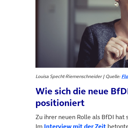
Louisa Specht-Riemenschneider | Quelle:
Fl
Wie sich die neue BfDI
positioniert
Zu ihrer neuen Rolle als BfDI hat 
(öffnet
Im
Interview mit der Zeit
betonte