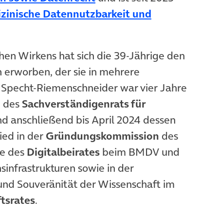
zinische Datennutzbarkeit und
)
hen Wirkens hat sich die 39-Jährige den
 erworben, der sie in mehrere
 Specht-Riemenschneider war vier Jahre
e des
Sachverständigenrats für
 anschließend bis April 2024 dessen
ied in der
Gründungskommission
des
 neuem Tab)
de des
Digitalbeirates
beim BMDV und
nsinfrastrukturen sowie in der
und Souveränität der Wissenschaft im
tsrates
.