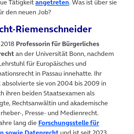
(öffnet in neuem Tab)
ue Tätigkeit
angetreten
. Was ist über sie
für den neuen Job?
echt-Riemenschneider
t 2018
Professorin für Bürgerliches
recht
an der Universität Bonn, nachdem
 Lehrstuhl für Europäisches und
ationsrecht in Passau innehatte. Ihr
t
absolvierte sie von 2004 bis 2009 in
ch ihren beiden Staatsexamen als
agte, Rechtsanwältin und akademische
rheber-, Presse- und Medienrecht.
Jahre lang die
Forschungsstelle für
(öffnet in neuem Tab)
en sowie Datenrecht
und ist seit 2023