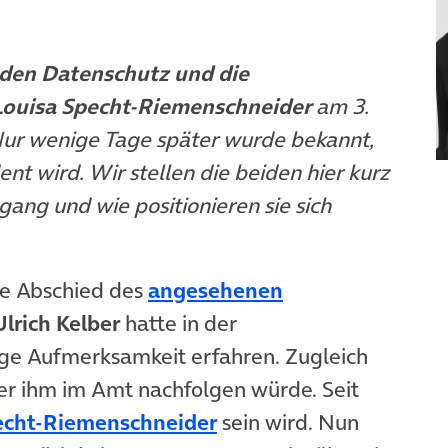
 den Datenschutz und die
ouisa Specht-Riemenschneider
am 3.
ur wenige Tage später wurde bekannt,
ent wird. Wir stellen die beiden hier kurz
gang und wie positionieren sie sich
(öffnet in neue
de Abschied des
angesehenen
Ulrich Kelber
hatte in der
ige Aufmerksamkeit erfahren. Zugleich
r ihm im Amt nachfolgen würde. Seit
(öffnet in neuem Tab)
echt-Riemenschneider
sein wird. Nun