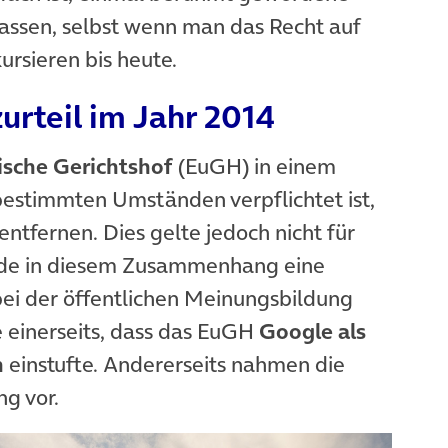
assen, selbst wenn man das Recht auf
ursieren bis heute.
urteil im Jahr 2014
neuem Tab)
sche Gerichtshof
(EuGH) in einem
bestimmten Umständen verpflichtet ist,
ntfernen. Dies gelte jedoch nicht für
de in diesem Zusammenhang eine
r bei der öffentlichen Meinungsbildung
 einerseits, dass das EuGH
Google als
n
einstufte. Andererseits nahmen die
g vor.