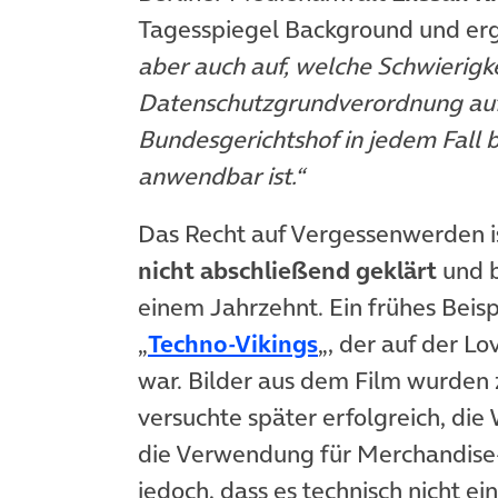
Tagesspiegel Background und er
aber auch auf, welche Schwierig
Datenschutzgrundverordnung auft
Bundesgerichtshof in jedem Fall b
anwendbar ist.“
Das Recht auf Vergessenwerden ist
nicht abschließend geklärt
und b
einem Jahrzehnt. Ein frühes Beisp
(öffnet in neue
„
Techno-Vikings
„, der auf der L
war. Bilder aus dem Film wurden
versuchte später erfolgreich, di
die Verwendung für Merchandise-A
jedoch, dass es technisch nicht e