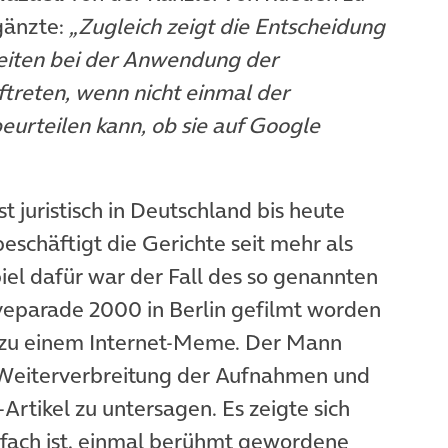
gänzte:
„Zugleich zeigt die Entscheidung
keiten bei der Anwendung der
reten, wenn nicht einmal der
eurteilen kann, ob sie auf Google
 juristisch in Deutschland bis heute
eschäftigt die Gerichte seit mehr als
iel dafür war der Fall des so genannten
m Tab)
oveparade 2000 in Berlin gefilmt worden
 zu einem Internet-Meme. Der Mann
e Weiterverbreitung der Aufnahmen und
rtikel zu untersagen. Es zeigte sich
infach ist, einmal berühmt gewordene