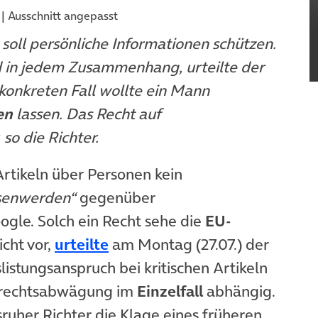
| Ausschnitt angepasst
soll persönliche Informationen schützen.
nd in jedem Zusammenhang, urteilte der
onkreten Fall wollte ein Mann
en
lassen. Das Recht auf
so die Richter.
 Artikeln über Personen kein
ssenwerden“
gegenüber
gle. Solch ein Recht sehe die
EU-
(öffnet in neuem Tab)
icht vor,
urteilte
am Montag (27.07.) der
istungsanspruch bei kritischen Artikeln
drechtsabwägung im
Einzelfall
abhängig.
sruher Richter die Klage eines früheren