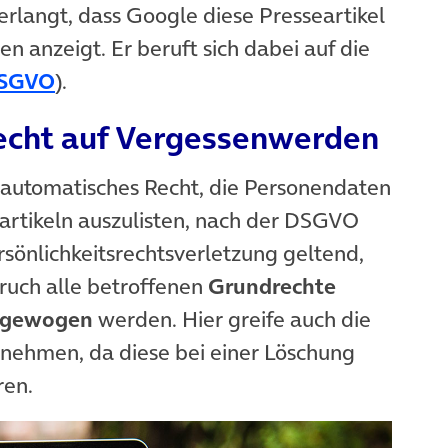
rlangt, dass Google diese Presseartikel
n anzeigt. Er beruft sich dabei auf die
(öffnet in neuem Tab)
SGVO
).
echt auf Vergessenwerden
n automatisches Recht, die Personendaten
artikeln auszulisten, nach der DSGVO
rsönlichkeitsrechtsverletzung geltend,
ruch alle betroffenen
Grundrechte
abgewogen
werden. Hier greife auch die
rnehmen, da diese bei einer Löschung
ren.