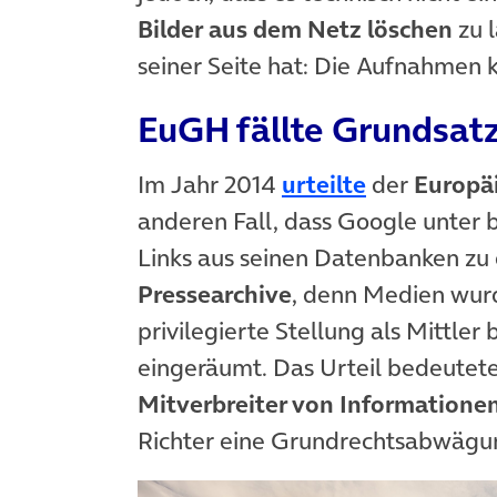
Bilder aus dem Netz löschen
zu l
seiner Seite hat: Die Aufnahmen k
EuGH fällte Grundsatz
(öffnet in 
Im Jahr 2014
urteilte
der
Europäi
anderen Fall, dass Google unter 
Links aus seinen Datenbanken zu e
Pressearchive
, denn Medien wur
privilegierte Stellung als Mittle
eingeräumt. Das Urteil bedeutete
Mitverbreiter von Informatione
Richter eine Grundrechtsabwägun