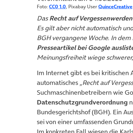
Foto:
CC0 1.0
, Pixabay User
QuinceCreative
Das
Recht auf Vergessenwerden
Es gilt aber nicht automatisch u
BGH vergangene Woche. In dem k
Presseartikel bei Google auslist
Meinungsfreiheit wiege schwerer, 
Im Internet gibt es bei kritischen
automatisches
„Recht auf Verge
Suchmaschinenbetreibern wie Goo
Datenschutzgrundverordnung
n
Bundesgerichtshof (BGH). Ein Ausl
sei von einer umfassenden Grun
Im konkreten Fall wiesen die Karl