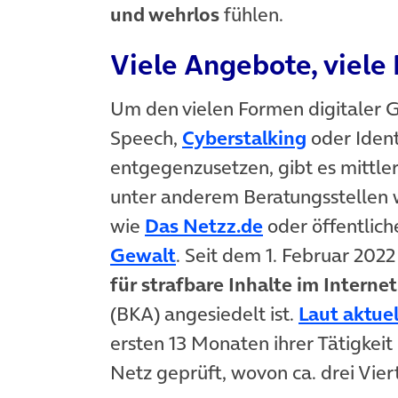
und wehrlos
fühlen.
Viele Angebote, viel
Um den vielen Formen digitaler G
(öffnet in
Speech,
Cyberstalking
oder Ident
entgegenzusetzen, gibt es mittle
unter anderem Beratungsstellen
(öffnet in neu
wie
Das Netzz.de
oder öffentlich
(öffnet in neuem Tab)
Gewalt
. Seit dem 1. Februar 202
für strafbare Inhalte im Interne
(BKA) angesiedelt ist.
Laut aktue
ersten 13 Monaten ihrer Tätigkeit
Netz geprüft, wovon ca. drei Viert