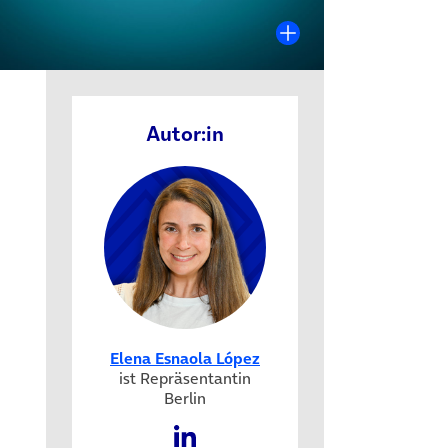
Autor:in
Elena Esnaola López
ist Repräsentantin
Berlin