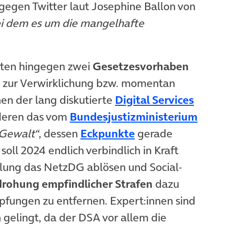
egen Twitter laut Josephine Ballon von
bei dem es um die mangelhafte
nten hingegen zwei
Gesetzesvorhaben
g zur Verwirklichung bzw. momentan
en der lang diskutierte
Digital Services
(öffn
deren das vom
Bundesjustizministerium
(öffnet in neuem 
 Gewalt“
, dessen
Eckpunkte
gerade
oll 2024 endlich verbindlich in Kraft
elung das NetzDG ablösen und Social-
rohung empfindlicher Strafen
dazu
fungen zu entfernen. Expert:innen sind
h gelingt, da der DSA vor allem die