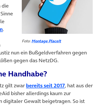
 die
 Sinne
le
(öffnet in neuem Tab)
en
.
Foto:
Montage PlaceIt
n
Justiz nun ein Bußgeldverfahren gegen
uem Tab)
tößen gegen das NetzDG.
che Handhabe?
(öffnet in neuem
z gilt zwar
bereits seit 2017
, hat aus der
eAid bisher allerdings kaum zur
digitaler Gewalt beigetragen. So ist