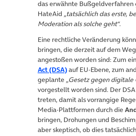
das erwähnte Bußgeldverfahren g
HateAid
„tatsächlich das erste, 
Moderation als solche geht“
.
Eine rechtliche Veränderung kön
bringen, die derzeit auf dem We
angestoßen worden sind: Zum ein
(öffnet in neuem Tab)
Act (DSA)
auf EU-Ebene, zum an
geplante
„Gesetz gegen digitale
vorgestellt worden sind. Der DSA s
treten, damit als vorrangige Reg
Media-Plattformen durch die
And
bringen, Drohungen und Beschimp
aber skeptisch, ob dies tatsächlic