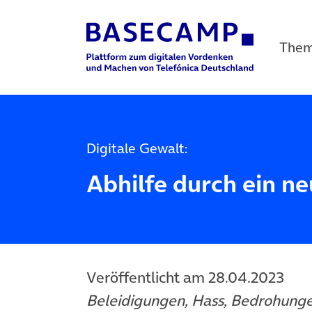
The
Main Navigation
Digitale Gewalt:
Abhilfe durch ein n
Veröffentlicht am 28.04.2023
Beleidigungen, Hass, Bedrohunge