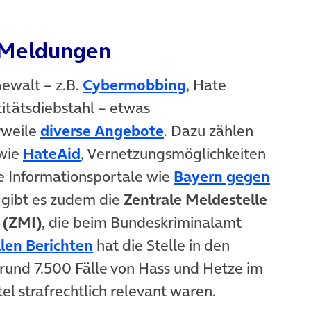
e Meldungen
(öffnet in neuem 
ewalt – z.B.
Cybermobbing
, Hate
 neuem Tab)
itätsdiebstahl – etwas
(öffnet in neuem Tab
rweile
diverse Angebote
. Dazu zählen
(öffnet in neuem Tab)
 wie
HateAid
, Vernetzungsmöglichkeiten
em Tab)
e Informationsportale wie
Bayern gegen
2 gibt es zudem die
Zentrale Meldestelle
t (ZMI)
, die beim Bundeskriminalamt
(öffnet in neuem Tab)
llen Berichten
hat die Stelle in den
 rund 7.500 Fälle von Hass und Hetze im
el strafrechtlich relevant waren.