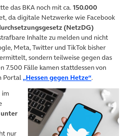
tte das BKA noch mit ca.
150.000
t, da digitale Netzwerke wie Facebook
urchsetzungsgesetz (NetzDG)
 strafbare Inhalte zu melden und nicht
gle, Meta, Twitter und TikTok bisher
ermittelt, sondern teilweise gegen das
m Tab)
n 7.500 Fälle kamen stattdessen von
(öffnet in neu
m Portal
„Hessen gegen Hetze“
.
 im
e
 unter
ht nur