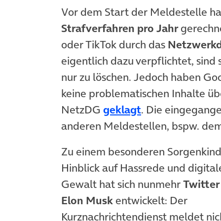
Vor dem Start der Meldestelle ha
Strafverfahren pro Jahr
gerechne
oder TikTok durch das
Netzwerkd
eigentlich dazu verpflichtet, sind
nur zu löschen. Jedoch haben Goo
keine problematischen Inhalte üb
(öffnet in neue
NetzDG
geklagt
. Die eingegange
anderen Meldestellen, bspw. de
Zu einem besonderen Sorgenkind
Hinblick auf Hassrede und digital
Gewalt hat sich nunmehr
Twitter
Elon Musk
entwickelt: Der
Kurznachrichtendienst meldet nic