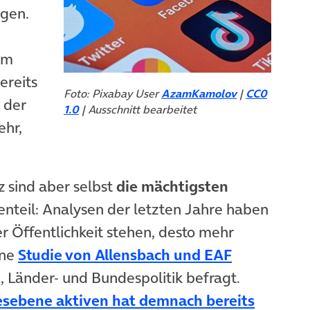
lgen.
em
ereits
Foto: Pixabay User
AzamKamolov
|
CC0
 der
1.0
| Ausschnitt bearbeitet
ehr,
z sind aber selbst
die mächtigsten
enteil: Analysen der letzten Jahre haben
er Öffentlichkeit stehen, desto mehr
(öffnet in
ine
Studie von Allensbach und EAF
, Länder- und Bundespolitik befragt.
esebene aktiven hat demnach bereits