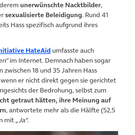
anderem
unerwünschte Nacktbilder
,
er
sexualisierte Beleidigung
. Rund 41
its Hass spezifisch aufgrund ihres
(öffnet in neuem Tab)
itiative HateAid
umfasste auch
en“
im Internet. Demnach haben sogar
n zwischen 18 und 35 Jahren Hass
nn er nicht direkt gegen sie gerichtet
 angesichts der Bedrohung, selbst zum
icht getraut hätten, ihre Meinung auf
rn
, antwortete mehr als die Hälfte (52,5
n mit
„Ja“
.