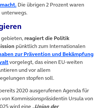
(öffnet in neuem Tab)
emacht.
Die übrigen 2 Prozent waren
n unterwegs.
agieren
 gebieten,
reagiert die Politik
ssion
pünktlich zum Internationalen
haben zur Prävention und Bekämpfung
(öffnet in neuem Tab)
walt
vorgelegt, das einen EU-weiten
ntieren und vor allem
egelungen stopfen soll.
er bereits 2020 ausgerufenen Agenda für
m von Kommissionspräsidentin Ursula von
2025 wird eine
„Union der