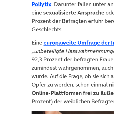
(öffnet in neuem Tab)
Pollytix
. Darunter fallen unter 
eine
sexualisierte Ansprache
od
Prozent der Befragten erfuhr bere
Geschlechts.
Eine
europaweite Umfrage der In
„unbeteiligte Hasswahrnehmung
92,3 Prozent der befragten Fraue
zumindest wahrgenommen, auch we
wurde. Auf die Frage, ob sie sich
Opfer zu werden, schon einmal
n
Online-Plattformen frei zu äuße
Prozent) der weiblichen Befragte