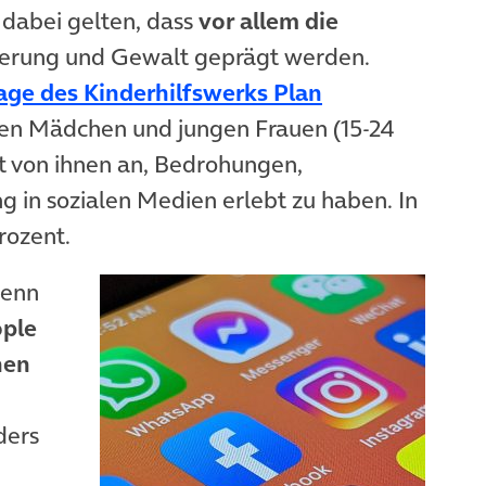
 dabei gelten, dass
vor allem die
nierung und Gewalt geprägt werden.
ge des Kinderhilfswerks Plan
ab)
en Mädchen und jungen Frauen (15-24
t von ihnen an, Bedrohungen,
g in sozialen Medien erlebt zu haben. In
rozent.
wenn
ople
hen
ders