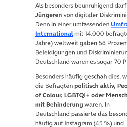
Als besonders beunruhigend darf
Jüngeren
von digitaler Diskrimi
Denn in einer umfassenden
Umfra
(öffnet in neuem T
International
mit 14.000 befragt
Jahre) weltweit gaben 58 Prozen
Beleidigungen und Diskriminierun
Deutschland waren es sogar 70 P
Besonders häufig geschah dies, 
die Befragten
politisch aktiv, Pe
of Colour, LGBTQI+ oder Mensc
mit Behinderung
waren. In
Deutschland passierte das beson
häufig auf Instagram (45 %) und