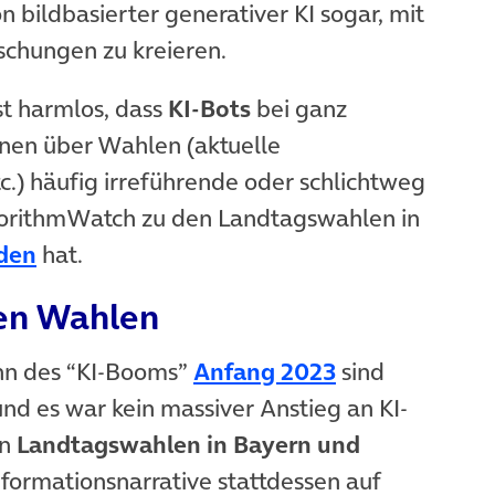
 bildbasierter generativer KI sogar, mit
schungen zu kreieren.
t harmlos, dass
KI-Bots
bei ganz
nen über Wahlen (aktuelle
.) häufig irreführende oder schlichtweg
gorithmWatch zu den Landtagswahlen in
(öffnet in neuem Tab)
den
hat.
ten Wahlen
(öffnet in ne
nn des “KI-Booms”
Anfang 2023
sind
und es war kein massiver Anstieg an KI-
en
Landtagswahlen in Bayern und
ormationsnarrative stattdessen auf