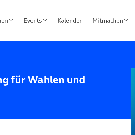
men
Events
Kalender
Mitmachen
ng für Wahlen und