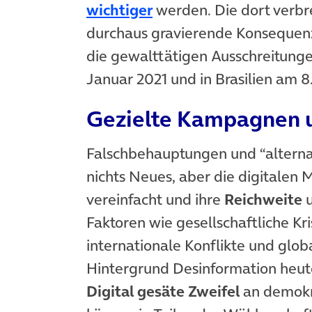
(öffnet in neuem Tab)
wichtiger
werden. Die dort verbr
durchaus gravierende Konsequenz
die gewalttätigen Ausschreitung
Januar 2021 und in Brasilien am 
Gezielte Kampagnen u
Falschbehauptungen und “alternati
nichts Neues, aber die digitalen
vereinfacht und ihre
Reichweite
Faktoren wie gesellschaftliche K
internationale Konflikte und glo
Hintergrund Desinformation heute
Digital gesäte Zweifel
an demokra