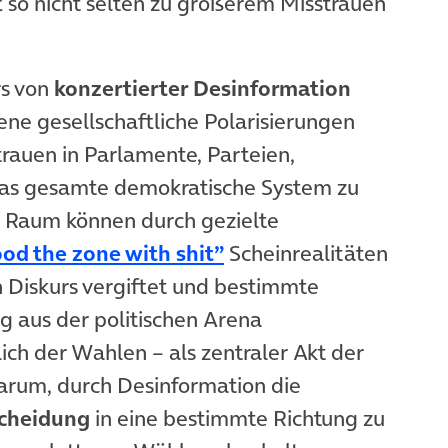
t so nicht selten zu größerem Misstrauen
rs von
konzertierter Desinformation
dene gesellschaftliche Polarisierungen
trauen in Parlamente, Parteien,
das gesamte demokratische System zu
n Raum können durch gezielte
(öffnet in neuem Tab)
ood the zone with shit”
Scheinrealitäten
n Diskurs vergiftet und bestimmte
g aus der politischen Arena
ich der Wahlen – als zentraler Akt der
arum, durch Desinformation die
cheidung
in eine bestimmte Richtung zu