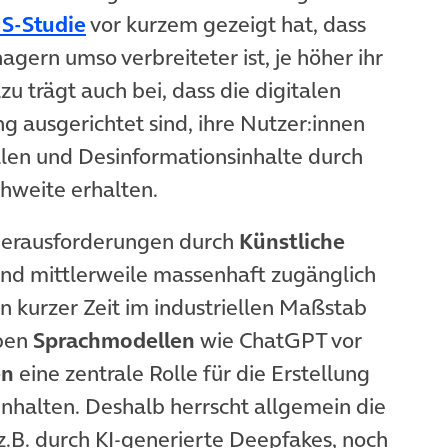
(öffnet in neuem Tab)
S-Studie
vor kurzem gezeigt hat, dass
ern umso verbreiteter ist, je höher ihr
u trägt auch bei, dass die digitalen
g ausgerichtet sind, ihre Nutzer:innen
llen und Desinformationsinhalte durch
hweite erhalten.
Herausforderungen durch
Künstliche
sind mittlerweile massenhaft zugänglich
n kurzer Zeit im industriellen Maßstab
eben
Sprachmodellen
wie ChatGPT vor
en
eine zentrale Rolle für die Erstellung
Inhalten. Deshalb herrscht allgemein die
z.B. durch KI-generierte Deepfakes, noch