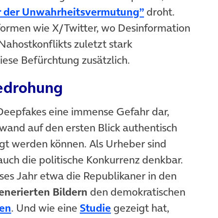
(öffnet in neu
er der Unwahrheitsvermutung”
droht.
formen wie X/Twitter, wo Desinformation
ahostkonflikts zuletzt stark
se Befürchtung zusätzlich.
edrohung
 Deepfakes eine immense Gefahr dar,
fwand auf den ersten Blick authentisch
gt werden können. Als Urheber sind
auch die politische Konkurrenz denkbar.
ses Jahr etwa die Republikaner in den
enerierten Bildern
den demokratischen
(öffnet in neuem Tab)
(öffnet in neuem Tab)
ten
. Und wie eine
Studie
gezeigt hat,