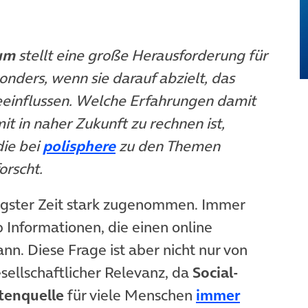
aum
stellt eine große Herausforderung für
onders, wenn sie darauf abzielt, das
eeinflussen. Welche Erfahrungen damit
 in naher Zukunft zu rechnen ist,
öffnet in neuem Tab)
(öffnet in neuem Tab)
die bei
polisphere
zu den Themen
orscht.
üngster Zeit stark zugenommen. Immer
 Informationen, die einen online
nn. Diese Frage ist aber nicht nur von
esellschaftlicher Relevanz, da
Social-
tenquelle
für viele Menschen
immer