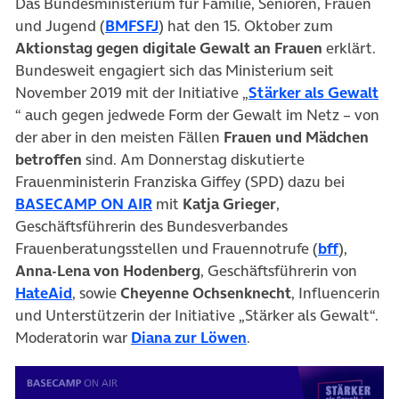
Das Bundesministerium für Familie, Senioren, Frauen
(öffnet in neuem Tab)
und Jugend (
BMFSFJ
) hat den 15. Oktober zum
Aktionstag gegen digitale Gewalt an Frauen
erklärt.
Bundesweit engagiert sich das Ministerium seit
November 2019 mit der Initiative „
Stärker als Gewalt
(öffnet in neuem Tab)
“ auch gegen jedwede Form der Gewalt im Netz – von
der aber in den meisten Fällen
Frauen und Mädchen
betroffen
sind. Am Donnerstag diskutierte
Frauenministerin Franziska Giffey (SPD) dazu bei
(öffnet in neuem Tab)
BASECAMP ON AIR
mit
Katja Grieger
,
Geschäftsführerin des Bundesverbandes
(öffnet 
Frauenberatungsstellen und Frauennotrufe (
bff
),
Anna-Lena von Hodenberg
, Geschäftsführerin von
(öffnet in neuem Tab)
HateAid
, sowie
Cheyenne Ochsenknecht
, Influencerin
und Unterstützerin der Initiative „Stärker als Gewalt“.
(öffnet in neuem Tab)
Moderatorin war
Diana zur Löwen
.