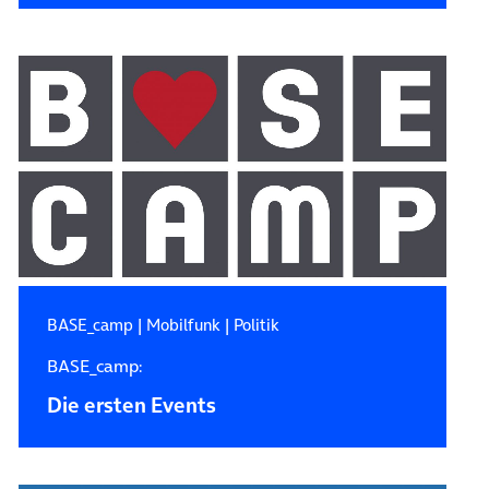
BASE_camp
|
Mobilfunk
|
Politik
BASE_camp:
Die ersten Events