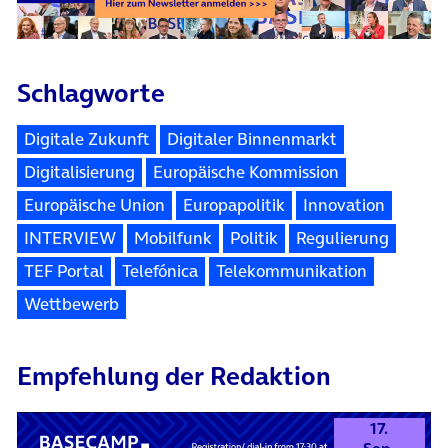
Schlagworte
Digitale Zukunft
Digitaler Binnenmarkt
Digitalisierung
Europäische Kommission
Europäische Union
Europapolitik
Innovation
INTERVIEW
Mobilfunk
Politik
Regulierung
TEF Portal
Telefónica
Telekommunikation
Wettbewerb
Empfehlung der Redaktion
17.
Sep.