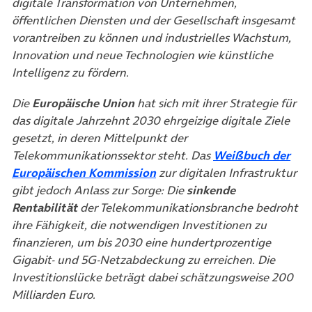
digitale Transformation von Unternehmen,
öffentlichen Diensten und der Gesellschaft insgesamt
vorantreiben zu können und industrielles Wachstum,
Innovation und neue Technologien wie künstliche
Intelligenz zu fördern.
Die
Europäische Union
hat sich mit ihrer Strategie für
das digitale Jahrzehnt 2030 ehrgeizige digitale Ziele
gesetzt, in deren Mittelpunkt der
Telekommunikationssektor steht. Das
Weißbuch der
(öffnet in neuem Tab)
Europäischen Kommission
zur digitalen Infrastruktur
gibt jedoch Anlass zur Sorge: Die
sinkende
Rentabilität
der Telekommunikationsbranche bedroht
ihre Fähigkeit, die notwendigen Investitionen zu
finanzieren, um bis 2030 eine hundertprozentige
Gigabit- und 5G-Netzabdeckung zu erreichen. Die
Investitionslücke beträgt dabei schätzungsweise 200
Milliarden Euro.