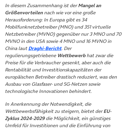
In diesem Zusammenhang ist der
Mangel an
Größenvorteilen
nach wie vor eine große
Herausforderung: In Europa gibt es 34
Mobilfunknetzbetreiber (MNO) und 351 virtuelle
Netzbetreiber (MVNO) gegenüber nur 3 MNO und 70
MVNO in den USA sowie 4 MNO und 16 MVNO in
(öffnet in neuem Tab)
China laut
Draghi-Bericht
. Der
regulierungsgetriebene
Wettbewerb
hat zwar die
Preise für die Verbraucher gesenkt, aber auch die
Rentabilität und Investitionskapazitäten der
europäischen Betreiber drastisch reduziert, was den
Ausbau von Glasfaser- und 5G-Netzen sowie
technologische Innovationen behindert.
In Anerkennung der Notwendigkeit, die
Wettbewerbsfähigkeit zu steigern, bietet der
EU-
Zyklus 2024-2029
die Möglichkeit, ein günstiges
Umfeld für Investitionen und die Einführung von