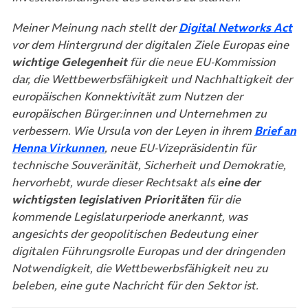
(öf
Meiner Meinung nach stellt der
Digital Networks Act
vor dem Hintergrund der digitalen Ziele Europas eine
wichtige Gelegenheit
für die neue EU-Kommission
dar, die Wettbewerbsfähigkeit und Nachhaltigkeit der
europäischen Konnektivität zum Nutzen der
europäischen Bürger:innen und Unternehmen zu
verbessern. Wie Ursula von der Leyen in ihrem
Brief an
(öffnet in neuem Tab)
Henna Virkunnen
, neue EU-Vizepräsidentin für
technische Souveränität, Sicherheit und Demokratie,
hervorhebt, wurde dieser Rechtsakt als
eine der
wichtigsten legislativen Prioritäten
für die
kommende Legislaturperiode anerkannt, was
angesichts der geopolitischen Bedeutung einer
digitalen Führungsrolle Europas und der dringenden
Notwendigkeit, die Wettbewerbsfähigkeit neu zu
beleben, eine gute Nachricht für den Sektor ist.