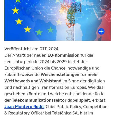
Veröffentlicht am 01.11.2024
Der Antritt der neuen
EU-Kommission
für die
Legislaturperiode 2024 bis 2029 bietet der
Europäischen Union die Chance, notwendige und
zukunftsweisende
Weichenstellungen für mehr
Wettbewerb und Wohlstand
im Sinne der digitalen
und nachhaltigen Transformation Europas. Wie das
geschehen könnte und welche entscheidende Rolle
der
Telekommunikationssektor
dabei spielt, erklärt
(öffnet in neuem Tab)
Juan Montero Rodil
, Chief Public Policy, Competition
& Regulatory Officer bei Telefónica SA, hier im