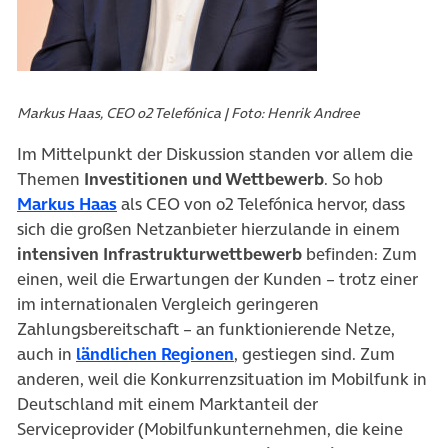
Markus Haas, CEO o2 Telefónica | Foto: Henrik Andree
Im Mittelpunkt der Diskussion standen vor allem die
Themen
Investitionen und Wettbewerb
. So hob
(öffnet in neuem Tab)
Markus Haas
als CEO von o2 Telefónica hervor, dass
sich die großen Netzanbieter hierzulande in einem
intensiven Infrastrukturwettbewerb
befinden: Zum
einen, weil die Erwartungen der Kunden – trotz einer
im internationalen Vergleich geringeren
Zahlungsbereitschaft – an funktionierende Netze,
auch in
ländlichen Regionen
, gestiegen sind. Zum
anderen, weil die Konkurrenzsituation im Mobilfunk in
Deutschland mit einem Marktanteil der
Serviceprovider (Mobilfunkunternehmen, die keine