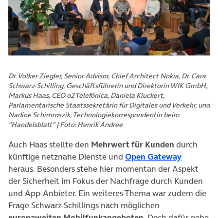
Dr. Volker Ziegler, Senior Advisor, Chief Architect Nokia, Dr. Cara
Schwarz-Schilling, Geschäftsführerin und Direktorin WIK GmbH,
Markus Haas, CEO o2 Telefónica, Daniela Kluckert,
Parlamentarische Staatssekretärin für Digitales und Verkehr, und
Nadine Schimroszik, Technologiekorrespondentin beim
“Handelsblatt” | Foto: Henrik Andree
Auch Haas stellte den
Mehrwert für Kunden
durch
(öffnet i
künftige netznahe Dienste und
Open Gateway
heraus. Besonders stehe hier momentan der Aspekt
der Sicherheit im Fokus der Nachfrage durch Kunden
und App-Anbieter. Ein weiteres Thema war zudem die
Frage Schwarz-Schillings nach möglichen
europaweiten Mobilfunkangeboten
. Doch dafür gebe