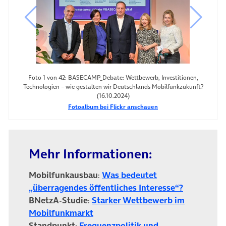
vorheriges Bild
nächste
Foto 1 von 42: BASECAMP_Debate: Wettbewerb, Investitionen,
Technologien – wie gestalten wir Deutschlands Mobilfunkzukunft?
(16.10.2024)
Fotoalbum bei Flickr anschauen
Mehr Informationen:
Mobilfunkausbau
:
Was bedeutet
(öffnet in
„überragendes öffentliches Interesse“?
BNetzA-Studie
:
Starker Wettbewerb im
(öffnet in neuem Tab)
Mobilfunkmarkt
Standpunkt
:
Frequenzpolitik und