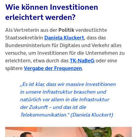
Wie können Investitionen
erleichtert werden?
Als Vertreterin aus der
Politik
verdeutlichte
(öffnet in neuem Tab)
Staatssekretärin
Daniela Kluckert
, dass das
Bundesministerium für Digitales und Verkehr alles
versuche, um Investitionen für die Unternehmen zu
(öffnet in neuem 
erleichtern, etwa durch das
TK-NaBeG
oder eine
(öffnet in neuem Tab)
spätere
Vergabe der Frequenzen
.
„Es ist klar, dass wir massive Investitionen
in unsere Infrastruktur brauchen und
natürlich vor allem in die Infrastruktur
der Zukunft – und das ist die
Telekommunikation.“ (Daniela Kluckert)