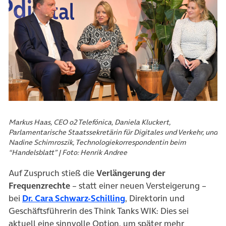
Markus Haas, CEO o2 Telefónica, Daniela Kluckert,
Parlamentarische Staatssekretärin für Digitales und Verkehr, und
Nadine Schimroszik, Technologiekorrespondentin beim
“Handelsblatt” | Foto: Henrik Andree
Auf Zuspruch stieß die
Verlängerung der
Frequenzrechte
– statt einer neuen Versteigerung –
(öffnet in neuem Tab)
bei
Dr. Cara Schwarz-Schilling
, Direktorin und
Geschäftsführerin des Think Tanks WIK: Dies sei
aktuell eine sinnvolle Option, um später mehr