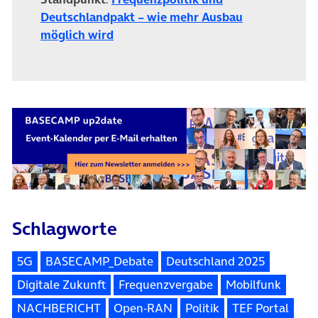
Deutschlandpakt – wie mehr Ausbau
(öffnet in neuem Tab)
möglich wird
Schlagworte
5G
BASECAMP_Debate
Deutschland 2025
Digitale Zukunft
Frequenzvergabe
Mobilfunk
NACHBERICHT
Open-RAN
Politik
TEF Portal