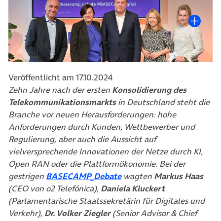
Veröffentlicht am 17.10.2024
Zehn Jahre nach der ersten
Konsolidierung des
Telekommunikationsmarkts
in Deutschland steht die
Branche vor neuen Herausforderungen: hohe
Anforderungen durch Kunden, Wettbewerber und
Regulierung, aber auch die Aussicht auf
vielversprechende Innovationen der Netze durch KI,
Open RAN oder die Plattformökonomie. Bei der
(öffnet in neuem Tab)
gestrigen
BASECAMP_Debate
wagten
Markus Haas
(CEO von o2 Telefónica),
Daniela Kluckert
(Parlamentarische Staatssekretärin für Digitales und
Verkehr),
Dr. Volker Ziegler
(Senior Advisor & Chief