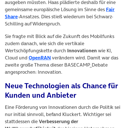
ausgeben müssten. Haas plädierte deshalb für eine
gemeinsame europäische Lösung im Sinne des
Fair
(öffnet in neuem Tab)
Share
-Ansatzes. Dies stieß wiederum bei Schwarz-
Schilling auf Widerspruch.
Sie fragte mit Blick auf die Zukunft des Mobilfunks
zudem danach, wie sich die vertikale
Wertschöpfungskette durch
Innovationen
wie KI,
(öffnet in neuem Tab)
Cloud und
OpenRAN
verändern wird. Damit war das
zweite große Thema dieser BASECAMP_Debate
angesprochen: Innovation.
Neue Technologien als Chance für
Kunden und Anbieter
Eine Förderung von Innovationen durch die Politik sei
nur initial sinnvoll, befand Kluckert. Wichtiger sei
stattdessen die
Verbesserung der