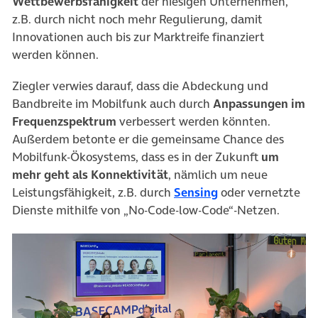
Wettbewerbsfähigkeit
der hiesigen Unternehmen,
z.B. durch nicht noch mehr Regulierung, damit
Innovationen auch bis zur Marktreife finanziert
werden können.
Ziegler verwies darauf, dass die Abdeckung und
Bandbreite im Mobilfunk auch durch
Anpassungen im
Frequenzspektrum
verbessert werden könnten.
Außerdem betonte er die gemeinsame Chance des
Mobilfunk-Ökosystems, dass es in der Zukunft
um
mehr geht als Konnektivität
, nämlich um neue
(öffnet in neuem 
Leistungsfähigkeit, z.B. durch
Sensing
oder vernetzte
Dienste mithilfe von „No-Code-low-Code“-Netzen.