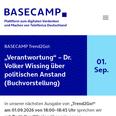
Main Navigation
BASECAMP Trend2Go!:
„Verantwortung“ – Dr.
01.
Volker Wissing über
Sep.
politischen Anstand
(Buchvorstellung)
In unserer nächsten Ausgabe von
„Trend2Go!“
am
01.09.
2026 von 18:00–18:45 Uhr
sprechen wir