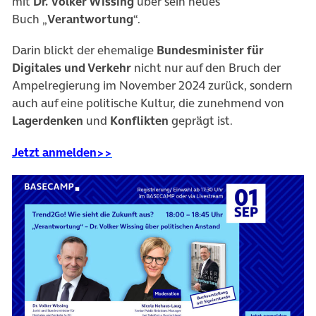
mit
Dr.
Volker Wissing
über sein neues
Buch
„
Verantwortung
“
.
Darin blickt der ehemalige
Bundesminister
für
Digitales und Verkehr
nicht nur auf den Bruch der
Ampelregierung im November 2024 zurück, sondern
auch auf eine politische Kultur, die zunehmend von
Lagerdenken
und
Konflikten
geprägt ist.
(öffnet in neuem Tab)
Jetzt anmelden>>