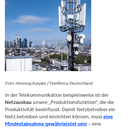
Foto: Henning Koepke / Telefónica Deutschland
In der Telekommunikation beispielsweise ist der
Netzausbau
unsere „Produktionsfunktion“, die die
Produktivität beeinflusst. Damit Netzbetreiber ein
Netz betreiben und einrichten können, muss
eine
(öffnet in neuem T
Mindestabnahme gewährleistet sein
– eine