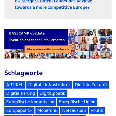
EU Merger Control Guidelines Review:
(öffnet in n
towards a more competitive Europe?
Schlagworte
ARTIKEL
Digitale Infrastruktur
Digitale Zukunft
Digitalisierung
Digitalpolitik
Europäische Kommission
Europäische Union
Europapolitik
Mobilfunk
Netzausbau
Politik