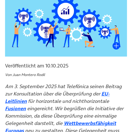
Veröffentlicht am 10.10.2025
Von Juan Montero Rodil
Am 3. September 2025 hat Telefónica seinen Beitrag
zur Konsultation über die Überprüfung der
EU-
(öffnet in neuem Tab)
Leitlinien
für horizontale und nichthorizontale
(öffnet in neuem Tab)
Fusionen
eingereicht. Wir begrüßen die Initiative der
Kommission, da diese Überprüfung eine einmalige
Gelegenheit darstellt, die
Wettbewerbsfähigkeit
(öffnet in neuem Tab)
Europas
neu zu gestalten. Diese Gelegenheit muss