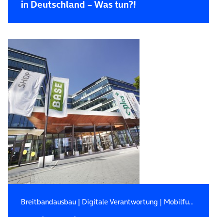
in Deutschland – Was tun?!
Breitbandausbau
|
Digitale Verantwortung
|
Mobilfunk