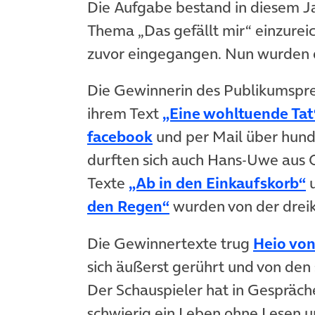
Die Aufgabe bestand in diesem Ja
Thema „Das gefällt mir“ einzure
zuvor eingegangen. Nun wurden 
Die Gewinnerin des Publikumsprei
ihrem Text
„Eine wohltuende Tat
facebook
und per Mail über hund
durften sich auch Hans-Uwe aus O
Texte
„Ab in den Einkaufskorb“
den Regen“
wurden von der dreik
Die Gewinnertexte trug
Heio von
sich äußerst gerührt und von den
Der Schauspieler hat in Gespräch
schwierig ein Leben ohne Lesen un