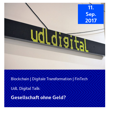
11.
Sep.
2017
Blockchain
|
Digitale Transformation
|
FinTech
UdL Digital Talk:
Gesellschaft ohne Geld?