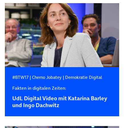
#BTW17
|
Cherno Jobatey
|
Demokratie Digital
Fakten in digitalen Zeiten:
UdL Digital Video mit Katarina Barley
und Ingo Dachwitz