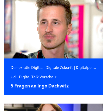
Demokratie Digital
|
Digitale Zukunft
|
Digitalpolitik
UdL Digital Talk Vorschau:
5 Fragen an Ingo Dachwitz