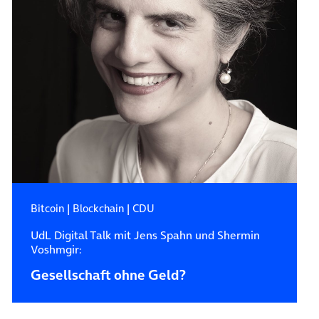
Bitcoin
|
Blockchain
|
CDU
UdL Digital Talk mit Jens Spahn und Shermin
Voshmgir:
Gesellschaft ohne Geld?