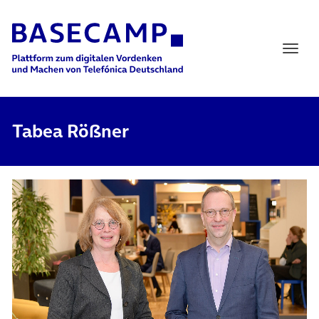
Main Navigation
Tabea Rößner