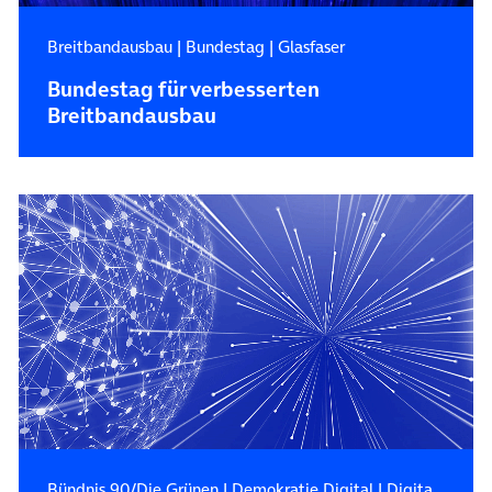
Breitbandausbau
|
Bundestag
|
Glasfaser
Bundestag für verbesserten
Breitbandausbau
Bündnis 90/Die Grünen
|
Demokratie Digital
|
Digital Public Affairs