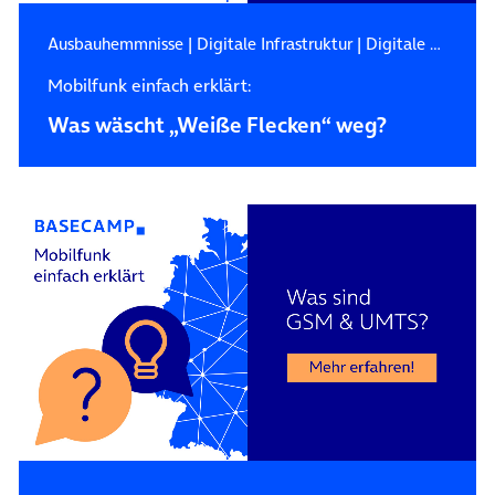
Ausbauhemmnisse
|
Digitale Infrastruktur
|
Digitale Zukunft
Mobilfunk einfach erklärt:
Was wäscht „Weiße Flecken“ weg?