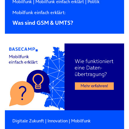
Mobilfunk
|
Mobilfunk einfach erklärt
|
Politik
Mobilfunk einfach erklärt:
Was sind GSM & UMTS?
Digitale Zukunft
|
Innovation
|
Mobilfunk