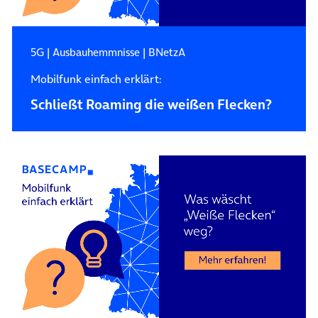
5G
|
Ausbauhemmnisse
|
BNetzA
Mobilfunk einfach erklärt:
Schließt Roaming die weißen Flecken?