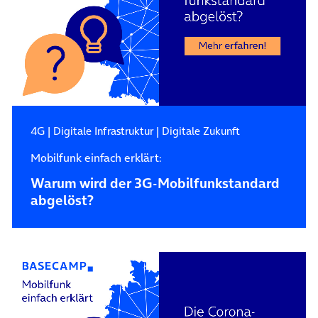
4G
|
Digitale Infrastruktur
|
Digitale Zukunft
Mobilfunk einfach erklärt:
Warum wird der 3G-Mobilfunkstandard
abgelöst?