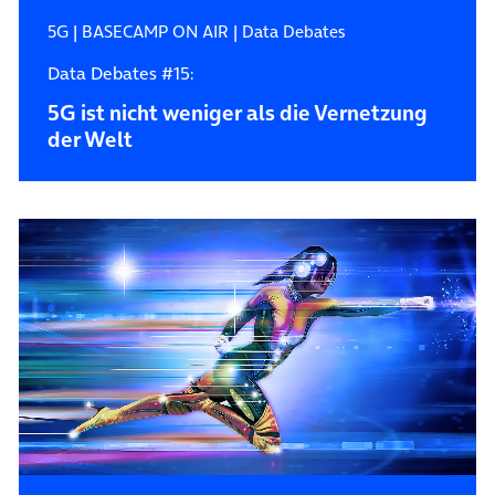
5G
|
BASECAMP ON AIR
|
Data Debates
Data Debates #15:
5G ist nicht weniger als die Vernetzung
der Welt