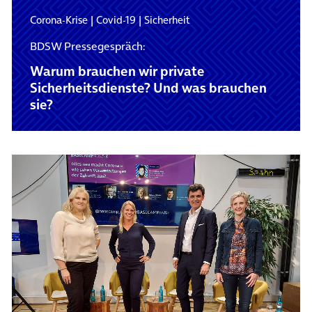
Corona-Krise
|
Covid-19
|
Sicherheit
BDSW Pressegespräch:
Warum brauchen wir private
Sicherheitsdienste? Und was brauchen
sie?