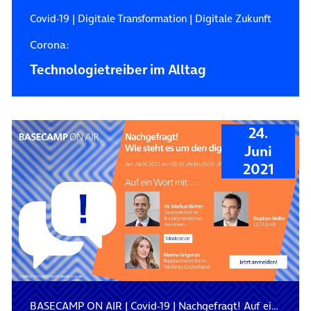
Covid-19
|
Digitale Transformation
|
Digitale Zukunft
Corona:
Technologietreiber im Alltag
24.
Juni
2021
BASECAMP ON AIR
|
Covid-19
|
Nachgefragt! Auf ein Wort mit…