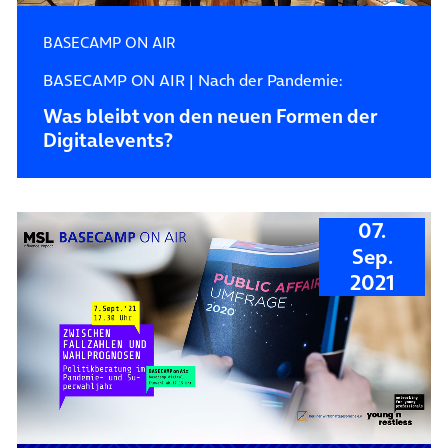
BASECAMP ON AIR
BASECAMP ON AIR | Nach der Pandemie:
Was bleibt von den neuen Formen der
Digitalevents?
07.
Sep.
2021