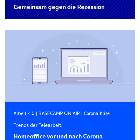
Gemeinsam gegen die Rezession
Arbeit 4.0
|
BASECAMP ON AIR
|
Corona-Krise
Trends der Telearbeit:
Homeoffice vor und nach Corona