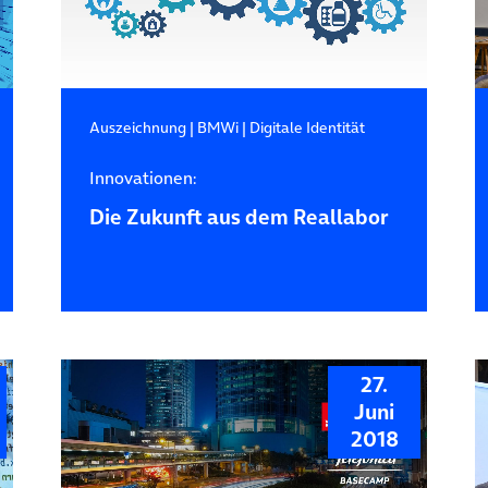
Auszeichnung
|
BMWi
|
Digitale Identität
Innovationen:
Die Zukunft aus dem Reallabor
27.
Juni
2018