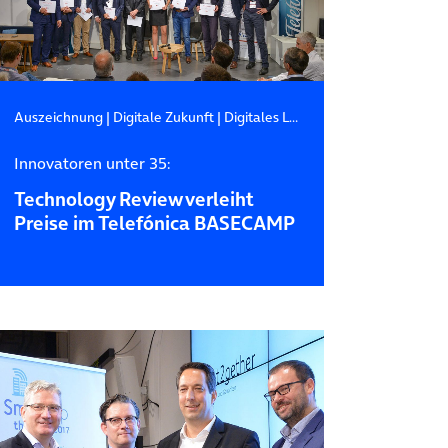
Auszeichnung
|
Digitale Zukunft
|
Digitales Leben
Innovatoren unter 35:
Technology Review verleiht
Preise im Telefónica BASECAMP