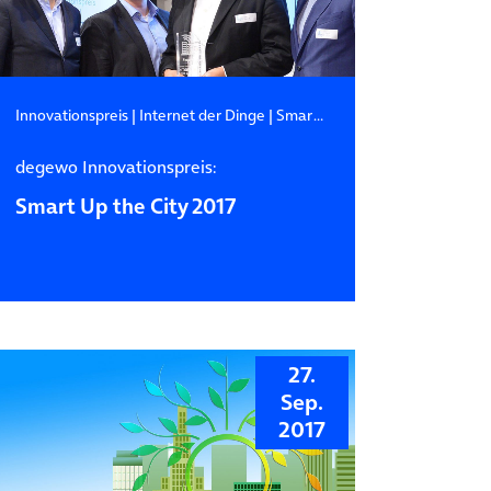
Innovationspreis
|
Internet der Dinge
|
Smart City
degewo Innovationspreis:
Smart Up the City 2017
27.
Sep.
2017