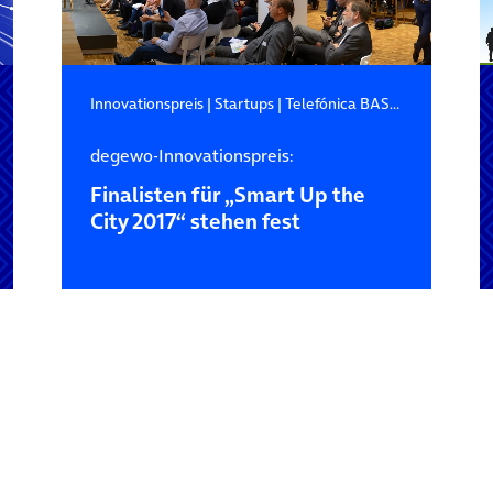
Innovationspreis
|
Startups
|
Telefónica BASECAMP
degewo-Innovationspreis:
Finalisten für „Smart Up the
City 2017“ stehen fest