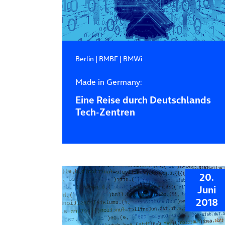
Berlin
|
BMBF
|
BMWi
Made in Germany:
Eine Reise durch Deutschlands
Tech-Zentren
20.
Juni
2018