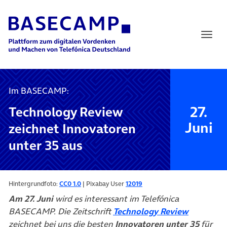
Main Navigation
Im BASECAMP:
27.
Technology Review
Juni
zeichnet Innovatoren
unter 35 aus
Hintergrundfoto:
CC0 1.0
| Pixabay User
12019
Am 27. Juni
wird es interessant im Telefónica
(öffnet i
BASECAMP. Die Zeitschrift
Technology Review
zeichnet bei uns die besten
Innovatoren unter 35
für