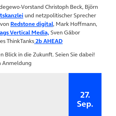
degewo-Vorstand Christoph Beck, Björn
atskanzlei
und netzpolitischer Sprecher
 von
Redstone digital
, Mark Hoffmann,
lags Vertical Media,
Sven Gábor
es ThinkTanks
2b AHEAD
 Blick in die Zukunft. Seien Sie dabei!
en Anmeldung
27.
Sep.