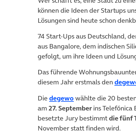
Wer schafft es, eine Stadt zu ei
können die Ideen der Startups u
Lösungen sind heute schon denkb
74 Start-Ups aus Deutschland, de
aus Bangalore, dem indischen Sil
gefolgt, um ihre Ideen und Lösun
Das führende Wohnungsbauunter
diesem Jahr erstmals den
degewo
Die
degewo
wählte die 20 besten
am
27. September
ins Telefónica
besetzte Jury bestimmt
die fünf
November statt finden wird.