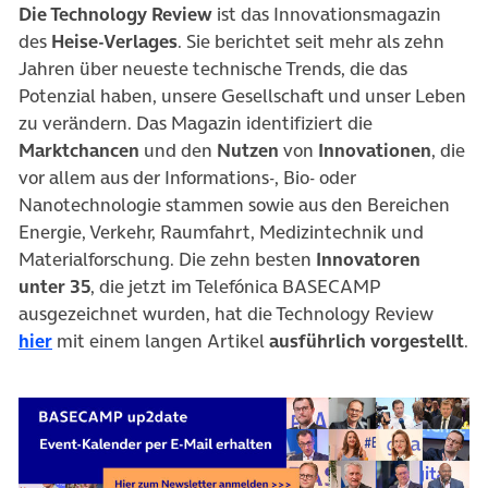
Die Technology Review
ist das Innovationsmagazin
des
Heise-Verlages
. Sie berichtet seit mehr als zehn
Jahren über neueste technische Trends, die das
Potenzial haben, unsere Gesellschaft und unser Leben
zu verändern. Das Magazin identifiziert die
Marktchancen
und den
Nutzen
von
Innovationen
, die
vor allem aus der Informations-, Bio- oder
Nanotechnologie stammen sowie aus den Bereichen
Energie, Verkehr, Raumfahrt, Medizintechnik und
Materialforschung. Die zehn besten
Innovatoren
unter 35
, die jetzt im Telefónica BASECAMP
ausgezeichnet wurden, hat die Technology Review
(öffnet in neuem Tab)
hier
mit einem langen Artikel
ausführlich vorgestellt
.