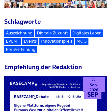
Schlagworte
Auszeichnung
Digitale Zukunft
Digitales Leben
EVENT
Events
Innovationspreis
MOG
Preisverleihung
Empfehlung der Redaktion
22.
Sep.
2026