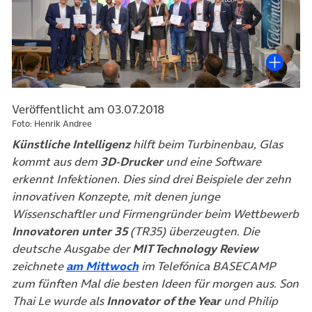
Veröffentlicht am 03.07.2018
Foto: Henrik Andree
Künstliche Intelligenz
hilft beim Turbinenbau, Glas
kommt aus dem
3D-Drucker
und eine Software
erkennt Infektionen. Dies sind drei Beispiele der zehn
innovativen Konzepte, mit denen junge
Wissenschaftler und Firmen­gründer beim Wettbewerb
Innovatoren unter 35
(TR35) überzeugten. Die
deutsche Ausgabe der
MIT Technology Review
(öffnet in neuem Tab)
zeichnete
am Mittwoch
im Telefónica BASECAMP
zum fünften Mal die besten Ideen für morgen aus. Son
Thai Le wurde als
Innovator of the Year
und Philip