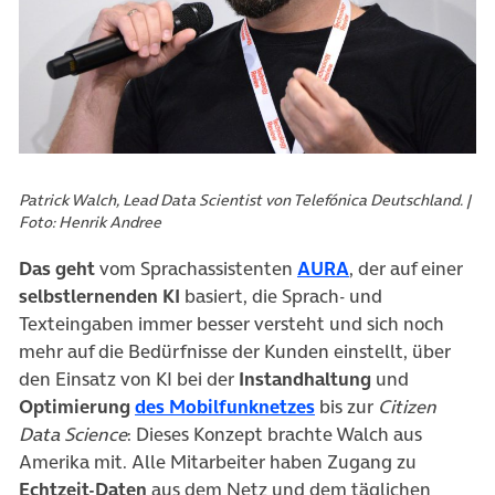
Patrick Walch, Lead Data Scientist von Telefónica Deutschland. |
Foto: Henrik Andree
(öffnet in neuem
Das geht
vom Sprachassistenten
AURA
, der auf einer
selbstlernenden KI
basiert, die Sprach- und
Texteingaben immer besser versteht und sich noch
mehr auf die Bedürfnisse der Kunden einstellt, über
den Einsatz von KI bei der
Instandhaltung
und
(öffnet in neuem Tab
Optimierung
des Mobilfunknetzes
bis zur
Citizen
Data Science
: Dieses Konzept brachte Walch aus
Amerika mit. Alle Mitarbeiter haben Zugang zu
Echtzeit-Daten
aus dem Netz und dem täglichen