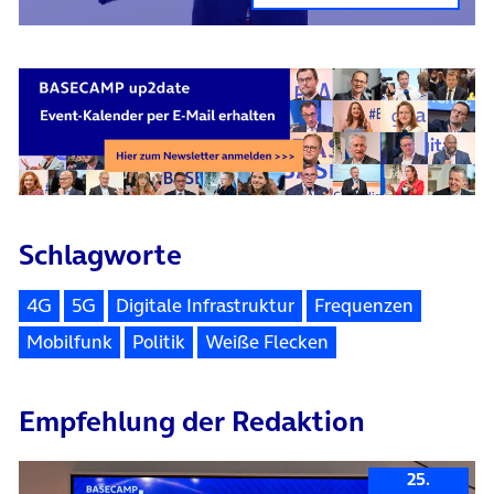
Schlagworte
4G
5G
Digitale Infrastruktur
Frequenzen
Mobilfunk
Politik
Weiße Flecken
Empfehlung der Redaktion
25.