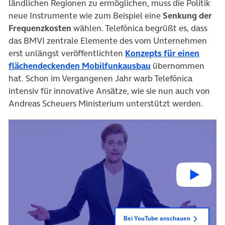
ländlichen Regionen zu ermöglichen, muss die Politik
neue Instrumente wie zum Beispiel eine
Senkung der
Frequenzkosten
wählen. Telefónica begrüßt es, dass
das BMVI zentrale Elemente des vom Unternehmen
erst unlängst veröffentlichten
Konzepts für einen
(öffnet in neuem T
flächendeckenden Mobilfunkausbau
übernommen
hat. Schon im Vergangenen Jahr warb Telefónica
intensiv für innovative Ansätze, wie sie nun auch von
Andreas Scheuers Ministerium unterstützt werden.
Bei YouTube anschauen