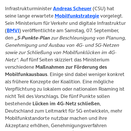
(öffnet in neuem 
Infrastrukturminister
Andreas Scheuer
(CSU) hat
(öffnet in ne
seine lange erwartete
Mobilfunkstrategie
vorgelegt.
Sein Ministerium für Verkehr und digitale Infrastruktur
(öffnet in neuem Tab)
(
BMVI
) veröffentlichte am Samstag, 07. September,
den
„5-Punkte-Plan
zur Beschleunigung von Planung,
Genehmigung und Ausbau von 4G- und 5G-Netzen
sowie zur Schließung von Mobilfunklücken im 4G-
Netz“
. Auf fünf Seiten skizziert das Ministerium
verschiedene
Maßnahmen zur Förderung des
Mobilfunkausbaus
. Einige sind dabei weniger konkret
als frühere Konzepte der Koalition. Eine mögliche
Verpflichtung zu lokalem oder nationalen Roaming ist
nicht Teil des Vorschlags. Die fünf Punkte sollen
bestehende
Lücken im 4G-Netz schließen
,
Deutschland zum Leitmarkt für 5G entwickeln, mehr
Mobilfunkstandorte nutzbar machen und ihre
Akzeptanz erhöhen, Genehmigungsverfahren