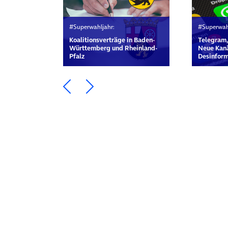
#Superwahljahr:
#Superwah
Koalitionsverträge in Baden-
Telegram
Württemberg und Rheinland-
Neue Kanä
Pfalz
Desinform
Ein Element zurück blättern
Ein Element weiter blätte