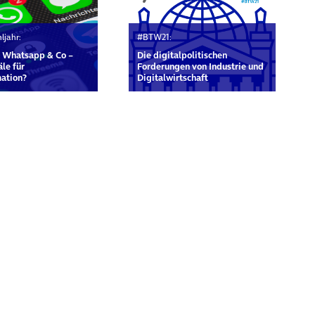
ljahr:
#BTW21:
, Whatsapp & Co –
Die digitalpolitischen
le für
Forderungen von Industrie und
ation?
Digitalwirtschaft
rn