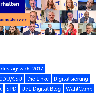
destagswahl 2017
CDU/CSU
Die Linke
Digitalisierung
k
SPD
UdL Digital Blog
WahlCamp