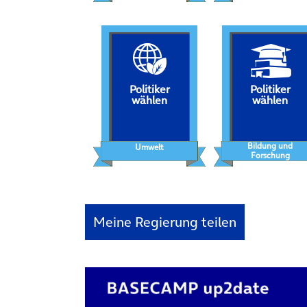
Politiker
Politiker
wählen
wählen
Bildung und
Umwelt
Forschung
Meine Regierung teilen