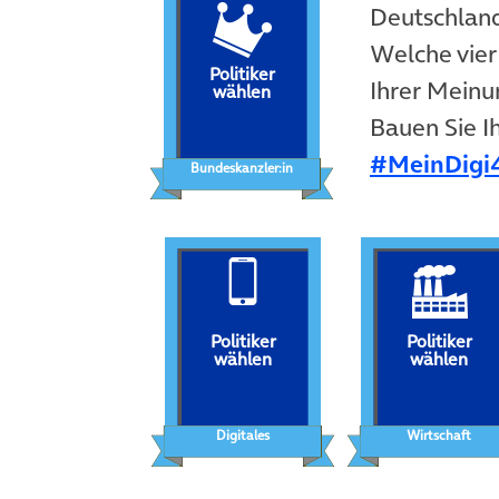
Deutschland
Welche vier 
Politiker
Ihrer Meinun
wählen
Bauen Sie Ih
#MeinDigi
Bundeskanzler:in
Politiker
Politiker
wählen
wählen
Digitales
Wirtschaft