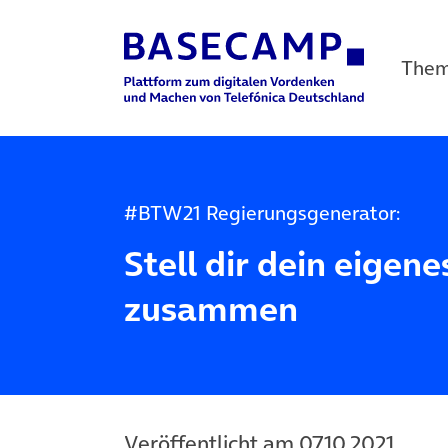
The
Main Navigation
#BTW21 Regierungsgenerator:
Stell dir dein eigen
zusammen
Veröffentlicht am 07.10.2021