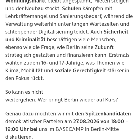
Wohnungsmarkt
bleibt angespannt, Mieten steigen
und der Neubau stockt.
Schulen
kämpfen mit
Lehrkräftemangel und Sanierungsbedarf, während die
Verwaltung weiterhin unter langen Wartezeiten und
schleppender Digitalisierung leidet. Auch
Sicherheit
und Kriminalität
beschäftigen viele Menschen,
ebenso wie die Frage, wie Berlin seine Zukunft
strategisch gestalten und finanzieren kann. Erstmals
wählen zudem 16
‑
und 17
‑
Jährige, was Themen wie
Klima, Mobilität und
soziale Gerechtigkeit
stärker in
den Fokus rückt.
So kann es nicht
weitergehen.
Wer
bringt
Berlin
wieder auf Kurs
?
Genau dazu möchten wir mit den
Spitzenkandidaten
demokratischer Parteien am
27
.0
8
.202
6
von 18:00 –
19:00 Uhr bei
uns im BASECAMP in Berlin-Mitte
diskutieren.