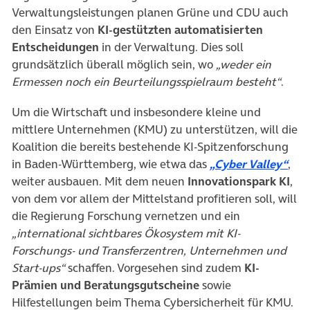
Verwaltungsleistungen planen Grüne und CDU auch
den Einsatz von
KI-gestützten automatisierten
Entscheidungen
in der Verwaltung. Dies soll
grundsätzlich überall möglich sein, wo
„weder ein
Ermessen noch ein Beurteilungsspielraum besteht“
.
Um die Wirtschaft und insbesondere kleine und
mittlere Unternehmen (KMU) zu unterstützen, will die
Koalition die bereits bestehende KI-Spitzenforschung
(öff
in Baden-Württemberg, wie etwa das
„Cyber Valley“
,
weiter ausbauen. Mit dem neuen
Innovationspark KI
,
von dem vor allem der Mittelstand profitieren soll, will
die Regierung Forschung vernetzen und ein
„international sichtbares Ökosystem mit KI-
Forschungs- und Transferzentren, Unternehmen und
Start-ups“
schaffen. Vorgesehen sind zudem
KI-
Prämien und Beratungsgutscheine
sowie
Hilfestellungen beim Thema Cybersicherheit für KMU.