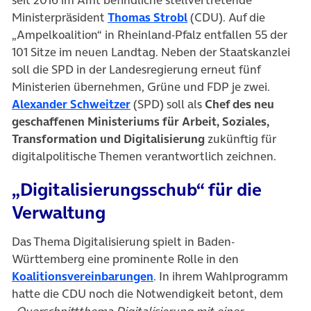
(öffnet in neuem Tab)
Ministerpräsident
Thomas Strobl
(CDU). Auf die
„Ampelkoalition“ in Rheinland-Pfalz entfallen 55 der
101 Sitze im neuen Landtag. Neben der Staatskanzlei
soll die SPD in der Landesregierung erneut fünf
Ministerien übernehmen, Grüne und FDP je zwei.
(öffnet in neuem Tab)
Alexander Schweitzer
(SPD) soll als
Chef des neu
geschaffenen Ministeriums für Arbeit, Soziales,
Transformation und Digitalisierung
zukünftig für
digitalpolitische Themen verantwortlich zeichnen.
„Digitalisierungsschub“ für die
Verwaltung
Das Thema Digitalisierung spielt in Baden-
Württemberg eine prominente Rolle in den
(öffnet in neuem Tab)
Koalitionsvereinbarungen
. In ihrem Wahlprogramm
hatte die CDU noch die Notwendigkeit betont, dem