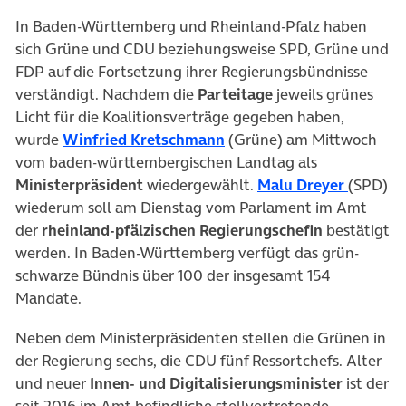
In Baden-Württemberg und Rheinland-Pfalz haben
sich Grüne und CDU beziehungsweise SPD, Grüne und
FDP auf die Fortsetzung ihrer Regierungsbündnisse
verständigt. Nachdem die
Parteitage
jeweils grünes
Licht für die Koalitionsverträge gegeben haben,
(öffnet in neuem Tab)
wurde
Winfried Kretschmann
(Grüne) am Mittwoch
vom baden-württembergischen Landtag als
(öffnet 
Ministerpräsident
wiedergewählt.
Malu Dreyer
(SPD)
wiederum soll am Dienstag vom Parlament im Amt
der
rheinland-pfälzischen Regierungschefin
bestätigt
werden. In Baden-Württemberg verfügt das grün-
schwarze Bündnis über 100 der insgesamt 154
Mandate.
Neben dem Ministerpräsidenten stellen die Grünen in
der Regierung sechs, die CDU fünf Ressortchefs. Alter
und neuer
Innen- und Digitalisierungsminister
ist der
seit 2016 im Amt befindliche stellvertretende