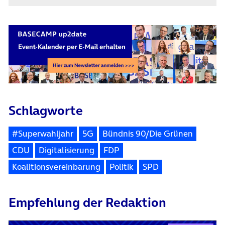
Schlagworte
#Superwahljahr
5G
Bündnis 90/Die Grünen
CDU
Digitalisierung
FDP
Koalitionsvereinbarung
Politik
SPD
Empfehlung der Redaktion