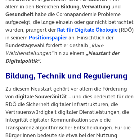
allem in den Bereichen
Bildung, Verwaltung
und
Gesundheit
habe die Coronapandemie Probleme
aufgezeigt, die lange einzeln oder gar nicht betrachtet
(öffnet 
wurden, prangert der
Rat für Digitale Ökologie
(RDÖ)
(öffnet in neuem Tab)
in seinem
Positionspapier
an. Hinsichtlich der
Bundestagswahl fordert er deshalb
„klare
Weichenstellungen“
hin zu einem
„Neustart der
Digitalpolitik“
.
Bildung, Technik und Regulierung
Zu diesem Neustart gehört vor allem die Förderung
von
digitale Souveränität
– und dies bedeutet für den
RDÖ die Sicherheit digitaler Infrastrukturen, die
Vertrauenswürdigkeit digitaler Dienstleistungen, die
Integrität digitaler Kommunikation sowie die
Transparenz algorithmischer Entscheidungen. Für die
Bürger:innen bedeute sie etwa bei der Nutzung