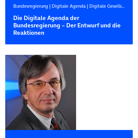
Bundesregierung
|
Digitale Agenda
|
Digitale Gesellschaft
Die Digitale Agenda der
Bundesregierung – Der Entwurf und die
Reaktionen