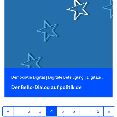
Demokratie Digital
|
Digitale Beteiligung
|
Digitale Zukunft
Der Bello-Dialog auf politik.de
Posts navigation
«
1
2
3
4
5
6
…
16
»