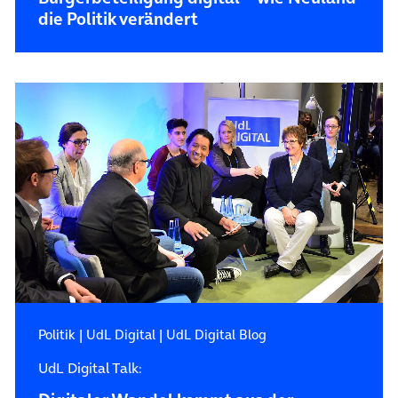
die Politik verändert
Politik
|
UdL Digital
|
UdL Digital Blog
UdL Digital Talk: