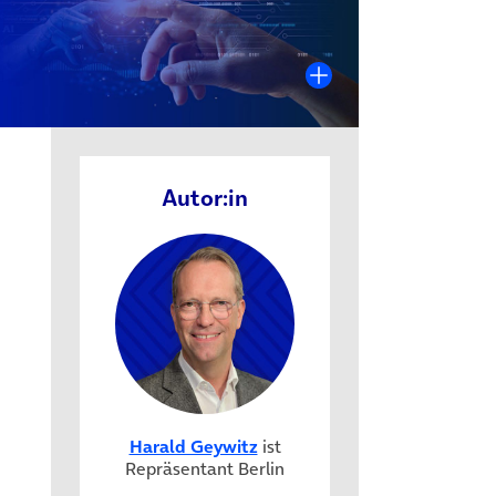
Autor:in
 neuem Tab)
Harald Geywitz
ist
Repräsentant Berlin