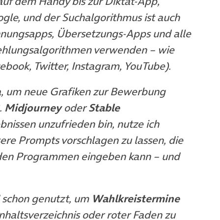
 auf dem Handy bis zur Diktat-App,
ogle, und der Suchalgorithmus ist auch
nnungsapps, Übersetzungs-Apps und alle
fehlungsalgorithmen verwenden – wie
cebook, Twitter, Instagram, YouTube).
, um neue Grafiken zur Bewerbung
m Tab)
.
Midjourney
oder
Stable
bnissen unzufrieden bin, nutze ich
sere Prompts vorschlagen zu lassen, die
enden Programmen eingeben kann – und
 schon genutzt, um
Wahlkreistermine
Inhaltsverzeichnis oder roter Faden zu