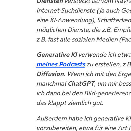
Diensten
versteckt ist: vom Navi
Internet-Suchdienste (ja auch Go
eine KI-Anwendung), Schrifterke
möglichen Dienste, die z.B. Emp
z.B. fast alle sozialen Medien (Fa
Generative KI
verwende ich etwa
(öffnet in neue
meines Podcasts
zu erstellen, z.B
Diffusion
. Wenn ich mit den Erge
manchmal
ChatGPT
, um mir bes
ich dann bei den Bild-generier
das klappt ziemlich gut.
Außerdem habe ich generative KI
vorzubereiten, etwa für eine Art 