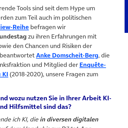
rende Tools sind seit dem Hype um
den zum Teil auch im politischen
(öffnet in neuem Tab)
view-Reihe
befragen wir
Bundestag
zu ihren Erfahrungen mit
ie den Chancen und Risiken der
(öffnet in
e beantwortet
Anke Domscheit-Berg
, die
Linksfraktion und Mitglied der
Enquête-
(öffnet in neuem Tab)
 KI
(2018-2020), unsere Fragen zum
nd wozu nutzen Sie in Ihrer Arbeit KI-
d Hilfsmittel sind das?
de ich KI, die
in diversen digitalen