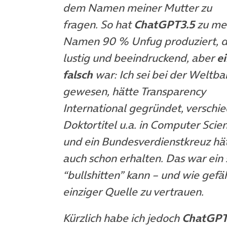
dem Namen meiner Mutter zu
fragen. So hat
ChatGPT3.5
zu me
Namen 90 % Unfug produziert, d
lustig und beeindruckend, aber
e
falsch
war: Ich sei bei der Weltba
gewesen, hätte Transparency
International gegründet, verschi
Doktortitel u.a. in Computer Scie
und ein Bundesverdienstkreuz hät
auch schon erhalten. Das war ein 
“bullshitten” kann – und wie gefäh
einziger Quelle zu vertrauen.
Kürzlich habe ich jedoch
ChatGP