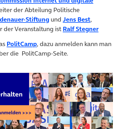
ommission Internet und digitale
Leiter der Abteilung Politische
denauer-Stiftung
und
Jens Best
,
r der Veranstaltung ist
Ralf Stegner
das
PolitCamp
, dazu anmelden kann man
öffnet in neuem Tab)
ber die PolitCamp-Seite.