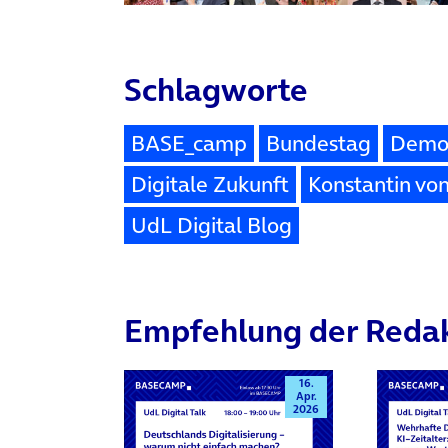
Schlagworte
BASE_camp
Bundestag
Demok
Digitale Zukunft
Konstantin vo
UdL Digital Blog
Empfehlung der Reda
16.
Apr.
2026