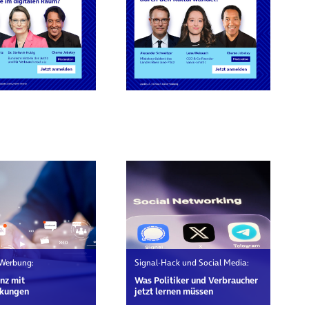
rn
 Werbung:
Signal-Hack und Social Media:
nz mit
Was Politiker und Verbraucher
kungen
jetzt lernen müssen