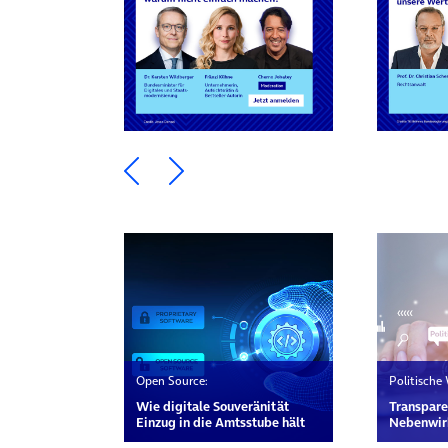
Ein Element zurück blättern
Ein Element weiter blätte
Open Source:
Politische
Wie digitale Souveränität
Transpare
Einzug in die Amtsstube hält
Nebenwir