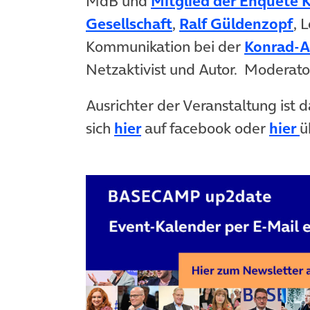
MdB und
Mitglied der Enquete K
Gesellschaft
,
Ralf Güldenzopf
, 
Kommunikation bei der
Konrad-A
Netzaktivist und Autor. Moderato
Ausrichter der Veranstaltung ist 
(
sich
hier
auf facebook oder
hier
ü