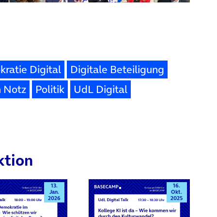
ratie Digital
Digitale Beteiligung
n Notz
Politik
UdL Digital
ktion
13.
16.
Jan.
Okt.
2026
2025