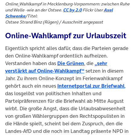
Online_Wahlkampf in Mecklenburg-Vorpommern: zwischen Ruhe
(öffnet in neuem Tab)
und Welle -wie an der Ostsee.
CC by 2.0
Flickr User
Axel
(öffnet in neuem Tab)
Schwenke
/Titel:
Ostsee Strand Binz (Rügen) / Ausschnitt angepasst
Online-Wahlkampf zur Urlaubszeit
Eigentlich spricht alles dafür, dass die Parteien gerade
den Online-Wahlkampf ordentlich aufheizen.
Verstanden haben das
Die Grünen
, die
„sehr
verstärkt auf Online-Wahlkampf“
setzen in diesem
Jahr. Zu ihrem Online-Konzept im Ferienwahlkampf
gehört auch ein neues
Internetportal zur Briefwahl
,
das losgelöst von politischen Inhalten und
Parteipräferenzen für die Briefwahl ab Mitte August
wirbt. Die große Angst, dass die Urlaubsabwesenheit
von großen Wählergruppen den Rechtspopulisten in
die Hände spielt, scheint bei dem Zuspruch, den die
Landes-AfD und die noch im Landtag präsente NPD in