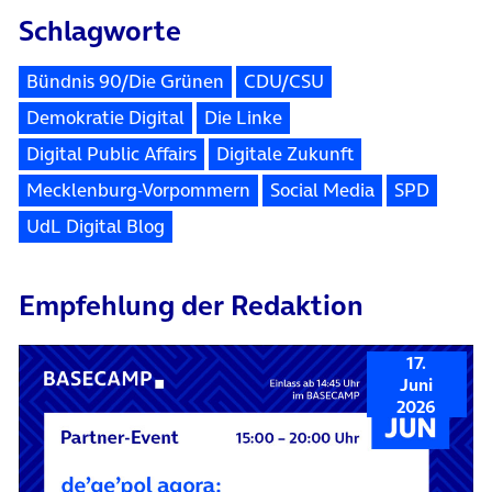
Schlagworte
Bündnis 90/Die Grünen
CDU/CSU
Demokratie Digital
Die Linke
Digital Public Affairs
Digitale Zukunft
Mecklenburg-Vorpommern
Social Media
SPD
UdL Digital Blog
Empfehlung der Redaktion
17.
Juni
2026